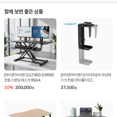
함께 보면 좋은 상품
[아이존아이앤디] EZ WSD-EV950D
[아이존아이앤디] 이지마운트 모션데
전동 스탠딩 데스크 950x4...
스크 전용 CPU 홀더 EZ...
10%
200,000
37,500
원
원