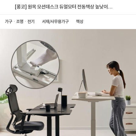
[롱코] 원목 모션데스크 듀얼모터 전동책상 높낮이조
절책상 간편조립 이지퀵 1400
가구ㆍ조명ㆍ전기
서재/사무용가구
책상