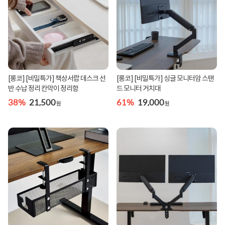
[롱코] [비밀특가] 책상서랍 데스크 선
[롱코] [비밀특가] 싱글 모니터암 스탠
반 수납 정리 칸막이 정리함
드 모니터 거치대
38%
21,500
61%
19,000
원
원