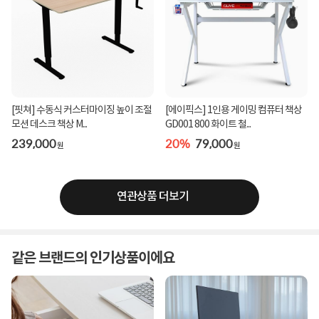
[핏쳐] 수동식 커스터마이징 높이 조절
[에이픽스] 1인용 게이밍 컴퓨터 책상
모션 데스크 책상 M...
GD001 800 화이트 철...
239,000
20%
79,000
원
원
연관상품 더보기
같은 브랜드의 인기상품이에요