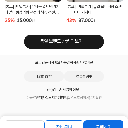
[롱코] [비밀특가] 무타공 멀티탭거치
[롱코] [비밀특가] 듀얼 모니터암 스탠
대 멀티탭정리함 선정리 책상 전선정리
드 모니터 거치대
함
25%
15,000
43%
37,000
원
원
동일 브랜드 상품 더보기
로그인
공지사항
오시는길
회사소개
PC버전
1588-8377
컴퓨존 APP
(주)컴퓨존 사업자 정보
이용약관
개인정보처리방침
청소년보호정책
사업자확인
장바구니
구매하기