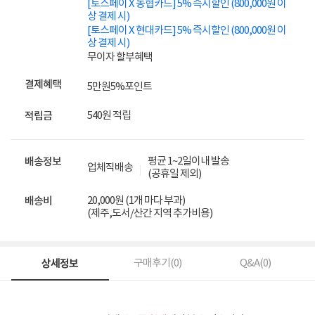
[토스페이 X 농협카드] 5% 즉시할인 (800,000원 이
상 결제 시)
[토스페이 X 현대카드] 5% 즉시할인 (800,000원 이
상 결제 시)
무이자 할부혜택
결제혜택
5만원
5%
포인트
540원 적립
적립금
평균 1~2일이내 발송
배송정보
업체직배송
(공휴일 제외)
20,000원 (1개 마다 부과)
배송비
(제주,도서/산간 지역 추가비용)
상세정보
구매후기(
0
)
Q&A(
0
)