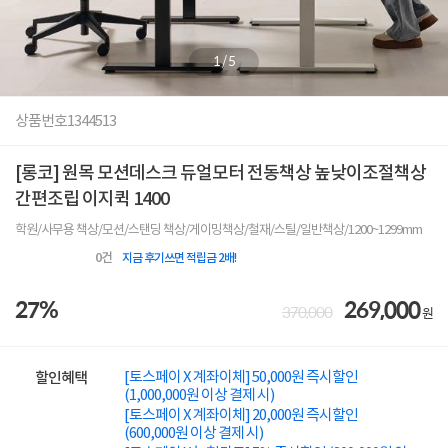
1
/
5
상품번호
1344513
[롱코] 원목 모션데스크 듀얼모터 전동책상 높낮이조절책상
간편조립 이지퀵 1400
학원/사무용 책상/모션/스탠딩 책상/게이밍책상/철재/스틸/일반책상/1200~1299mm
0
건
지금 후기쓰면 적립금 2배!
27%
269,000
370,000
원
[토스페이 X 계좌이체] 50,000원 즉시할인
할인혜택
(1,000,000원 이상 결제 시)
[토스페이 X 계좌이체] 20,000원 즉시할인
(600,000원 이상 결제 시)