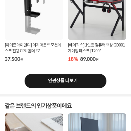
[아이존아이앤디] 이지마운트 모션데
[에이픽스] 1인용 컴퓨터 책상 GD001
스크 전용 CPU 홀더 EZ...
게이밍 데스크 [1200*...
37,500
18%
89,000
원
원
연관상품 더보기
같은 브랜드의 인기상품이에요