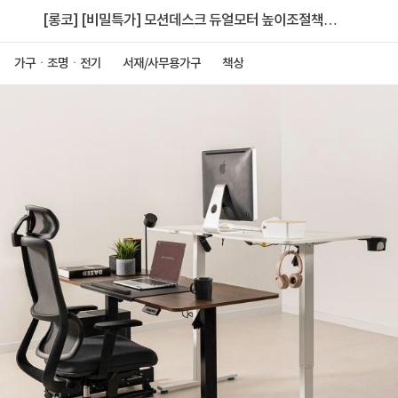
[롱코] [비밀특가] 모션데스크 듀얼모터 높이조절책상
스탠드 전동 책상 듀얼슬림 1000
가구ㆍ조명ㆍ전기
서재/사무용가구
책상