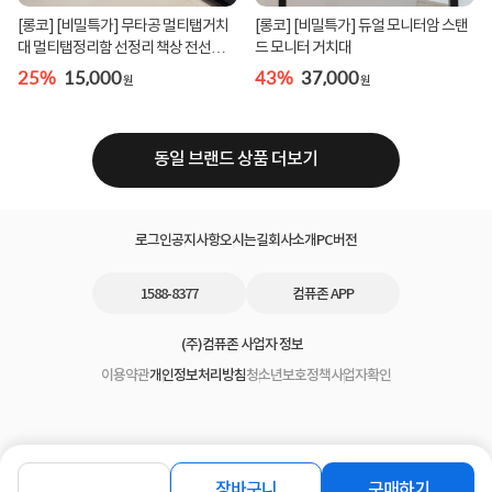
[롱코] [비밀특가] 무타공 멀티탭거치
[롱코] [비밀특가] 듀얼 모니터암 스탠
대 멀티탭정리함 선정리 책상 전선정리
드 모니터 거치대
함
25%
15,000
43%
37,000
원
원
동일 브랜드 상품 더보기
로그인
공지사항
오시는길
회사소개
PC버전
1588-8377
컴퓨존 APP
(주)컴퓨존 사업자 정보
이용약관
개인정보처리방침
청소년보호정책
사업자확인
장바구니
구매하기