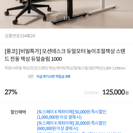
1
/
5
상품번호
1344524
[롱코] [비밀특가] 모션데스크 듀얼모터 높이조절책상 스탠
드 전동 책상 듀얼슬림 1000
학원/사무용 책상/모션/스탠딩 책상/게이밍책상/철재/스틸/일반책상/1200~1299mm
0
건
지금 후기쓰면 적립금 2배!
27%
125,000
173,000
원
[토스페이 X 계좌이체] 50,000원 즉시할인
할인혜택
(1,000,000원 이상 결제 시)
[토스페이 X 계좌이체] 20,000원 즉시할인
(600,000원 이상 결제 시)