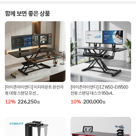
함께 보면 좋은 상품
[아이존아이앤디] 이지마운트 완전자
[아이존아이앤디] EZ WSD-EV950D
동 대형 스탠딩 모션 ...
전동 스탠딩 데스크 950x4...
12%
226,250
10%
200,000
원
원