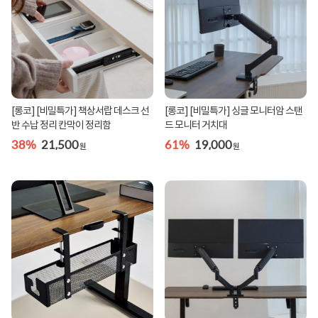
[롱코] [비밀특가] 책상서랍 데스크 선
[롱코] [비밀특가] 싱글 모니터암 스탠
반 수납 정리 칸막이 정리함
드 모니터 거치대
38%
21,500
61%
19,000
원
원