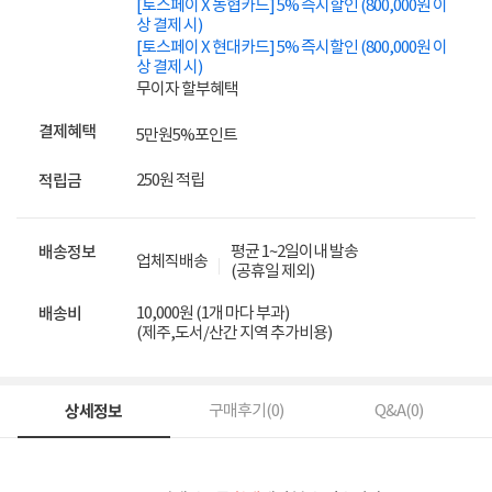
[토스페이 X 농협카드] 5% 즉시할인 (800,000원 이
상 결제 시)
[토스페이 X 현대카드] 5% 즉시할인 (800,000원 이
상 결제 시)
무이자 할부혜택
결제혜택
5만원
5%
포인트
250원 적립
적립금
평균 1~2일이내 발송
배송정보
업체직배송
(공휴일 제외)
10,000원 (1개 마다 부과)
배송비
(제주,도서/산간 지역 추가비용)
상세정보
구매후기(
0
)
Q&A(
0
)