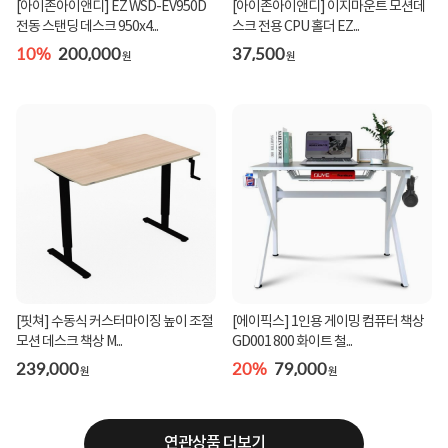
[아이존아이앤디] EZ WSD-EV950D
[아이존아이앤디] 이지마운트 모션데
전동 스탠딩 데스크 950x4...
스크 전용 CPU 홀더 EZ...
10%
200,000
37,500
원
원
[핏쳐] 수동식 커스터마이징 높이 조절
[에이픽스] 1인용 게이밍 컴퓨터 책상
모션 데스크 책상 M...
GD001 800 화이트 철...
239,000
20%
79,000
원
원
연관상품 더보기