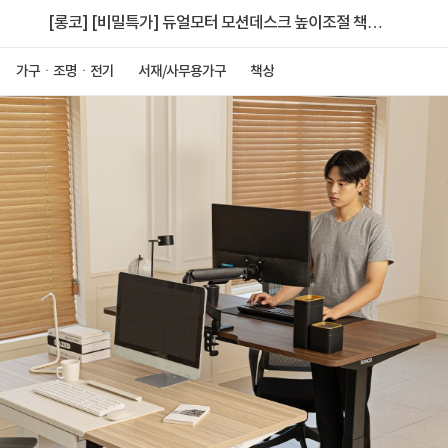
[롱코] [비밀특가] 듀얼모터 모션데스크 높이조절 책상
스탠딩 전동책상 듀얼플러스 3STEP 1600
가구ㆍ조명ㆍ전기
서재/사무용가구
책상