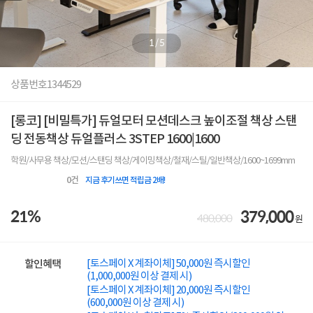
1
/
5
상품번호
1344529
[롱코] [비밀특가] 듀얼모터 모션데스크 높이조절 책상 스탠
딩 전동책상 듀얼플러스 3STEP 1600|1600
학원/사무용 책상/모션/스탠딩 책상/게이밍책상/철재/스틸/일반책상/1600~1699mm
0
건
지금 후기쓰면 적립금 2배!
21%
379,000
480,000
원
[토스페이 X 계좌이체] 50,000원 즉시할인
할인혜택
(1,000,000원 이상 결제 시)
[토스페이 X 계좌이체] 20,000원 즉시할인
(600,000원 이상 결제 시)