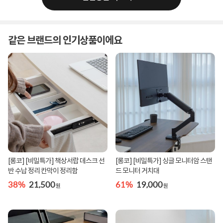
같은 브랜드의 인기상품이에요
[롱코] [비밀특가] 책상서랍 데스크 선
[롱코] [비밀특가] 싱글 모니터암 스탠
반 수납 정리 칸막이 정리함
드 모니터 거치대
38%
21,500
61%
19,000
원
원