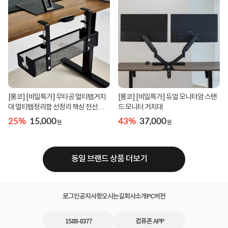
[롱코] [비밀특가] 무타공 멀티탭거치
[롱코] [비밀특가] 듀얼 모니터암 스탠
대 멀티탭정리함 선정리 책상 전선정리
드 모니터 거치대
함
25%
15,000
43%
37,000
원
원
동일 브랜드 상품 더보기
로그인
공지사항
오시는길
회사소개
PC버전
1588-8377
컴퓨존 APP