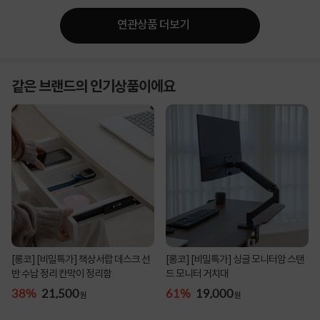
연관상품 더보기
같은 브랜드의 인기상품이에요
[롱코] [비밀특가] 책상서랍 데스크 선
[롱코] [비밀특가] 싱글 모니터암 스탠
반 수납 정리 칸막이 정리함
드 모니터 거치대
38%
21,500
61%
19,000
원
원