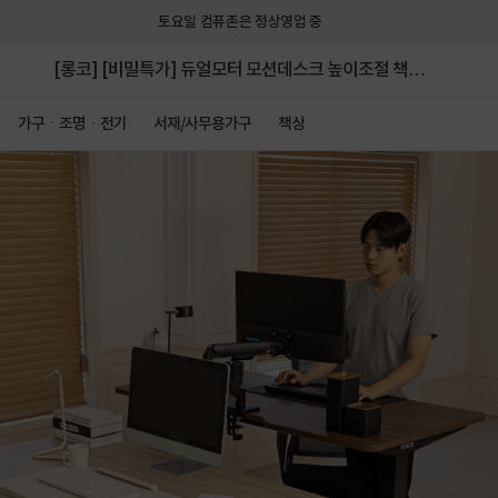
토요일 컴퓨존은 정상영업 중
[롱코] [비밀특가] 듀얼모터 모션데스크 높이조절 책상
스탠딩 전동책상 듀얼플러스 2STEP 1400
가구ㆍ조명ㆍ전기
서재/사무용가구
책상