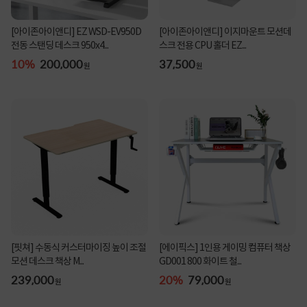
[아이존아이앤디] EZ WSD-EV950D
[아이존아이앤디] 이지마운트 모션데
전동 스탠딩 데스크 950x4...
스크 전용 CPU 홀더 EZ...
10%
200,000
37,500
원
원
[핏쳐] 수동식 커스터마이징 높이 조절
[에이픽스] 1인용 게이밍 컴퓨터 책상
모션 데스크 책상 M...
GD001 800 화이트 철...
239,000
20%
79,000
원
원