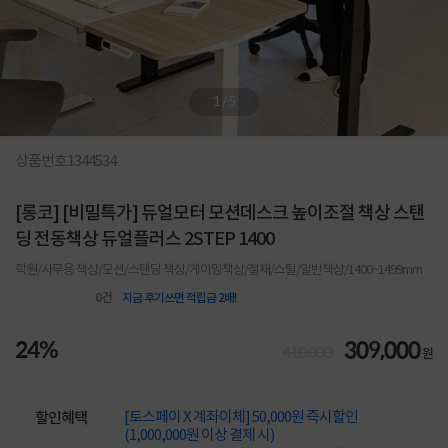
1
/
5
상품번호
1344534
[롱코] [비밀특가] 듀얼모터 모션데스크 높이조절 책상 스탠
딩 전동책상 듀얼플러스 2STEP 1400
학원/사무용 책상/모션/스탠딩 책상/게이밍책상/철재/스틸/일반책상/1400~1499mm
0
건
지금 후기쓰면 적립금 2배!
24%
309,000
410,000
원
[토스페이 X 계좌이체] 50,000원 즉시할인
할인혜택
(1,000,000원 이상 결제 시)