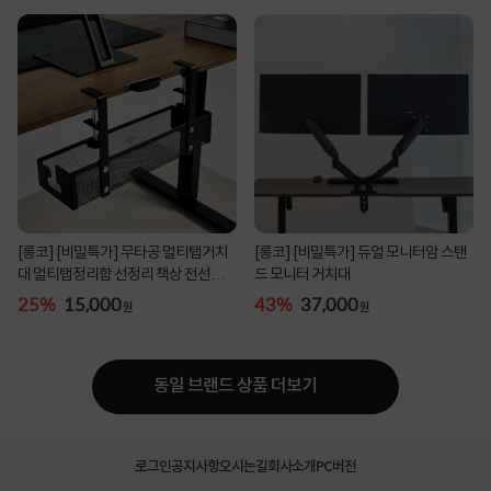
[롱코] [비밀특가] 무타공 멀티탭거치
[롱코] [비밀특가] 듀얼 모니터암 스탠
대 멀티탭정리함 선정리 책상 전선정리
드 모니터 거치대
함
25%
15,000
43%
37,000
원
원
동일 브랜드 상품 더보기
로그인
공지사항
오시는길
회사소개
PC버전