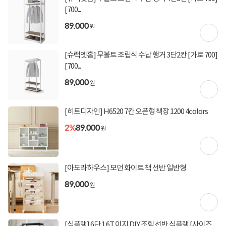
[토스페이 X 농협카드] 5% 즉시할인 (800,000원 이
[700...
상 결제 시)
89,000
원
[토스페이 X 현대카드] 5% 즉시할인 (800,000원 이
상 결제 시)
무이자 할부혜택
[슈랙엣홈] 무볼트 조립식 수납 행거 3단2칸 [가로 700]
[700...
결제혜택
5만원
5%
포인트
89,000
원
180원 적립
적립금
미정
입고일
[히트디자인] H6520 7칸 오픈형 책장 1200 4colors
2%
89,000
원
업체직배송
배송정보
무료배송
배송비
[아도라하우스] 모던 화이트 책 선반 일반형
(제주,도서/산간 지역 추가비용)
89,000
원
상세정보
구매후기(
0
)
Q&A(
0
)
[심플랙] 6단 1.6T 이지 DIY 조립 선반 심플랙 [사이즈