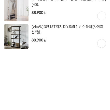
[400...
88,900
원
상품고시정보
교환/반품/환불
배송안내
[심플랙] 3단 1.6T 이지 DIY 조립 선반 심플랙 [사이즈
신고
잘못된 상품정보가 있으면 알려주세요.
선택]|...
88,900
원
구매후기
총
0
건
지금 후기쓰면 적립금 2배!
구매후기가 없습니다.
상품 Q&A
총 0건
문의하기
등록된 Q&A가 없습니다.