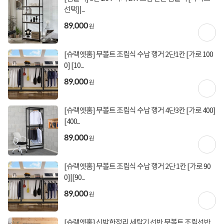
선택]|...
89,000
상세정보를
확대
해서 볼 수 있습니다.
원
[슈랙엣홈] 무볼트 조립식 수납 행거 2단1칸 [가로 100
0] [10...
89,000
원
[슈랙엣홈] 무볼트 조립식 수납 행거 4단3칸 [가로 400]
[400...
89,000
원
[슈랙엣홈] 무볼트 조립식 수납 행거 2단 1칸 [가로 90
0]|[90...
토요일 정상운영
89,000
원
[슈랙엣홈] 신박한정리 세탁기 선반 무볼트 조립선반