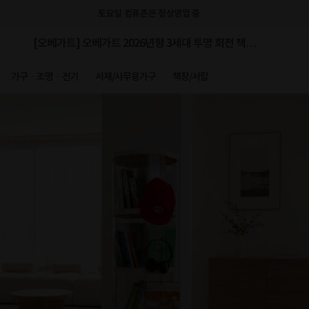
토요일 컴퓨존은 정상영업 중
[오베가트] 오베가트 2026년형 3세대 투명 회전 책장 5
단
가구ㆍ조명ㆍ전기
서재/사무용가구
책장/서랍