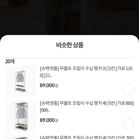
1
/
5
비슷한 상품
상품번호
1344536
20
개
[오베가트] 오베가트 2026년형 3세대 투명 회전 책장 5단
[슈랙엣홈] 무볼트 조립식 수납 행거 3단2칸 [가로 110
0] [11...
책장/선반/5단/400mm~699mm
89,000
0
건
지금 후기쓰면 적립금 2배!
원
89,000
원
[슈랙엣홈] 무볼트 조립식 수납 행거 4단3칸 [가로 800]
[800...
89,000
[토스페이 X 계좌이체] 50,000원 즉시할인
원
할인혜택
(1,000,000원 이상 결제 시)
[토스페이 X 계좌이체] 20,000원 즉시할인
[슈랙엣홈] 무볼트 조립식 수납 행거 4단3칸 [가로 700]
(600,000원 이상 결제 시)