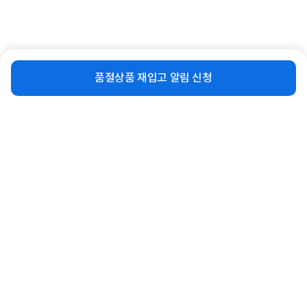
비슷한 상품
재입고 알림 신청
품절상품 재입고 알림 신청
[슈랙엣홈] 무볼트 조립식 수납 선반 [5
[슈랙엣홈] 무볼트 조립식 수납 선반 [4
단] [600 x 600 x ...
단] [800 x 500 x ...
109,000
79,400
원
원
연관상품 더보기
로그인
공지사항
오시는길
회사소개
PC버전
1588-8377
컴퓨존 APP
(주)컴퓨존 사업자 정보