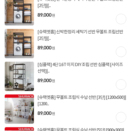
상담, 주문, 배송, 방문수령, A/S 정상 운영
[2단]|[...
토요일 출발 상품 지금 담으면 오늘 출발합니다!
89,000
원
주말 단 2일간 한정수량으로 열리는
특가PC 타임딜도 만나보세요
[슈랙엣홈] 신박한정리 세탁기 선반 무볼트 조립선반
[2단]|[...
89,000
토요일 영업 안내
원
주말 특가PC 타임딜 바로가기
[심플랙] 4단 1.6T 이지 DIY 조립 선반 심플랙 [사이즈
선택]|...
89,000
오늘 그만 보기
원
[슈랙엣홈] 무볼트 조립식 수납 선반 [3단] [1200x500]|
[1200...
89,000
원
[슈랙엣홈] 무볼트 조립식 수납 선반 [5단] [900x300]|