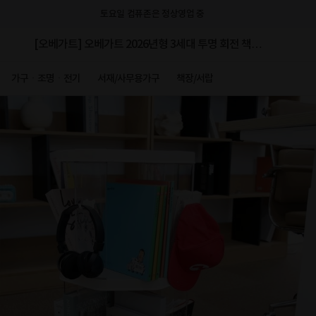
토요일 컴퓨존은 정상영업 중
[오베가트] 오베가트 2026년형 3세대 투명 회전 책장 2
단
가구ㆍ조명ㆍ전기
서재/사무용가구
책장/서랍