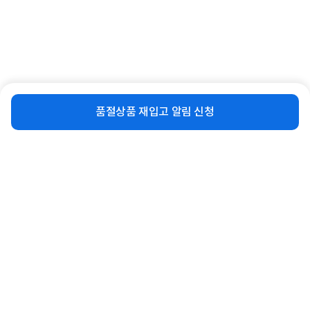
[슈랙엣홈] 무볼트 조립식 수납 선반 [5
[슈랙엣홈] 무볼트 조립식 수납 선반 [4
비슷한 상품
재입고 알림 신청
단] [600 x 600 x ...
단] [800 x 500 x ...
품절상품 재입고 알림 신청
109,000
79,400
원
원
연관상품 더보기
로그인
공지사항
오시는길
회사소개
PC버전
1588-8377
컴퓨존 APP
(주)컴퓨존 사업자 정보