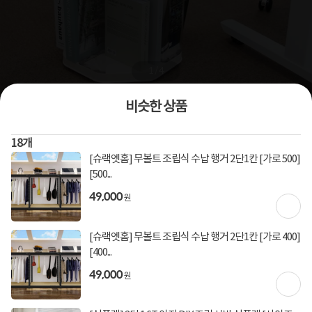
1
/
4
비슷한 상품
상품번호
1344539
18
개
[오베가트] 오베가트 2026년형 3세대 투명 회전 책장 2단
[슈랙엣홈] 무볼트 조립식 수납 행거 2단1칸 [가로 500]
책장/선반/2단/400mm~699mm
[500...
0
건
지금 후기쓰면 적립금 2배!
49,000
원
49,000
원
[슈랙엣홈] 무볼트 조립식 수납 행거 2단1칸 [가로 400]
[400...
49,000
[토스페이 X 계좌이체] 50,000원 즉시할인
할인혜택
원
(1,000,000원 이상 결제 시)
[토스페이 X 계좌이체] 20,000원 즉시할인
(600,000원 이상 결제 시)