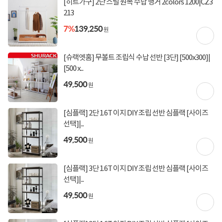
[히트가구] 2단 스틸 원목 수납 행거 2colors 1200|CZ3
213
상담, 주문, 배송, 방문수령, A/S 정상 운영
7%
139,250
원
토요일 출발 상품 지금 담으면 오늘 출발합니다!
주말 단 2일간 한정수량으로 열리는
[슈랙엣홈] 무볼트 조립식 수납 선반 [3단] [500x300]|
특가PC 타임딜도 만나보세요
[500 x...
49,500
원
토요일 영업 안내
[심플랙] 2단 1.6T 이지 DIY 조립 선반 심플랙 [사이즈
주말 특가PC 타임딜 바로가기
선택]|...
49,500
원
오늘 그만 보기
[심플랙] 3단 1.6T 이지 DIY 조립 선반 심플랙 [사이즈
선택]|...
49,500
원