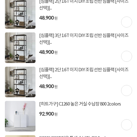
[심플랙] 2단 1.6T 이지 DIY 조립 선반 심플랙 [사이즈
[토스페이 X 농협카드] 5% 즉시할인 (800,000원 이
선택]|...
상 결제 시)
48,900
[토스페이 X 현대카드] 5% 즉시할인 (800,000원 이
원
상 결제 시)
무이자 할부혜택
[심플랙] 3단 1.6T 이지 DIY 조립 선반 심플랙 [사이즈
결제혜택
5만원
5%
포인트
선택]|...
48,900
원
100원 적립
적립금
10월 20일
입고일
[심플랙] 2단 1.6T 이지 DIY 조립 선반 심플랙 [사이즈
선택]|...
48,900
업체직배송
배송정보
원
무료배송
배송비
[히트가구] C1260 높은 거실 수납장 800 2colors
(제주,도서/산간 지역 추가비용)
92,900
원
상세정보
구매후기(
0
)
Q&A(
0
)