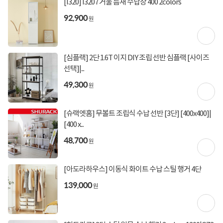
[I320] I3207 거울 틈새 수납장 400 2colors
92,900
원
상세정보를
확대
해서 볼 수 있습니다.
[심플랙] 2단 1.6T 이지 DIY 조립 선반 심플랙 [사이즈
선택]|...
49,300
원
[슈랙엣홈] 무볼트 조립식 수납 선반 [3단] [400x400]|
[400 x...
48,700
원
[아도라하우스] 이동식 화이트 수납 스틸 행거 4단
139,000
원
토요일 정상운영