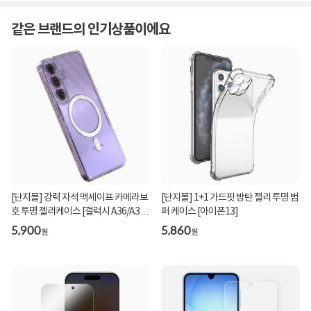
같은 브랜드의 인기상품이에요
[단지몰] 강력 자석 맥세이프 카메라보
[단지몰] 1+1 가드핏 방탄 젤리 투명 범
호 투명 젤리케이스 [갤럭시 A36/A37
퍼 케이스 [아이폰13]
공용]
5,900
5,860
원
원