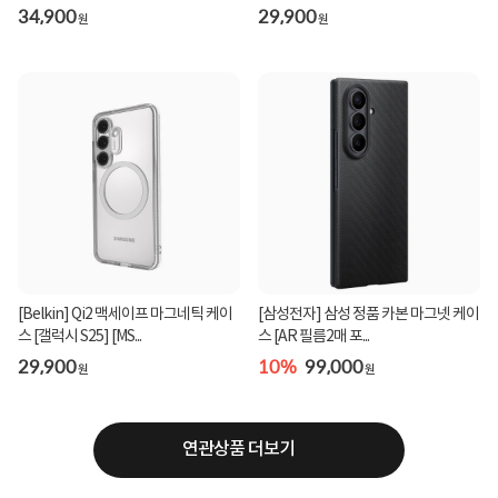
34,900
29,900
원
원
[Belkin] Qi2 맥세이프 마그네틱 케이
[삼성전자] 삼성 정품 카본 마그넷 케이
스 [갤럭시 S25] [MS...
스 [AR 필름2매 포...
29,900
10%
99,000
원
원
연관상품 더보기