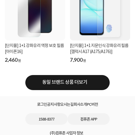
[단지몰] 1+1 강화유리 액정 보호 필름
[단지몰] 1+1 지문인식 강화유리 필름
[아이폰16]
[갤럭시 A17 (A175/A176)]
2,460
7,900
원
원
동일 브랜드 상품 더보기
로그인
공지사항
오시는길
회사소개
PC버전
1588-8377
컴퓨존 APP
(주)컴퓨존 사업자 정보