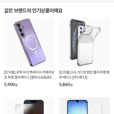
같은 브랜드의 인기상품이에요
[단지몰] 강력 자석 맥세이프 카메라보
[단지몰] 1+1 가드핏 방탄 젤리 투명 범
호 투명 젤리케이스 [갤럭시 A36/A37
퍼 케이스 [아이폰13]
공용]
5,900
5,860
원
원