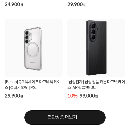
34,900
29,900
원
원
[Belkin] Qi2 맥세이프 마그네틱 케이
[삼성전자] 삼성 정품 카본 마그넷 케이
스 [갤럭시 S25] [MS...
스 [AR 필름2매 포...
29,900
10%
99,000
원
원
연관상품 더보기