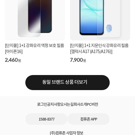
[단지몰] 1+1 강화유리 액정 보호 필름
[단지몰] 1+1 지문인식 강화유리 필름
[아이폰16]
[갤럭시 A17 (A175/A176)]
2,460
7,900
원
원
동일 브랜드 상품 더보기
로그인
공지사항
오시는길
회사소개
PC버전
1588-8377
컴퓨존 APP
(주)컴퓨존 사업자 정보