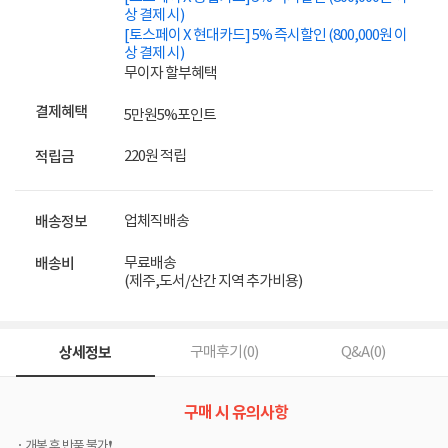
상 결제 시)
[토스페이 X 현대카드] 5% 즉시할인 (800,000원 이
상 결제 시)
무이자 할부혜택
결제혜택
5만원
5%
포인트
220원 적립
적립금
업체직배송
배송정보
무료배송
배송비
(제주,도서/산간 지역 추가비용)
상세정보
구매후기(
0
)
Q&A(
0
)
구매 시 유의사항
개봉 후 반품 불가❗