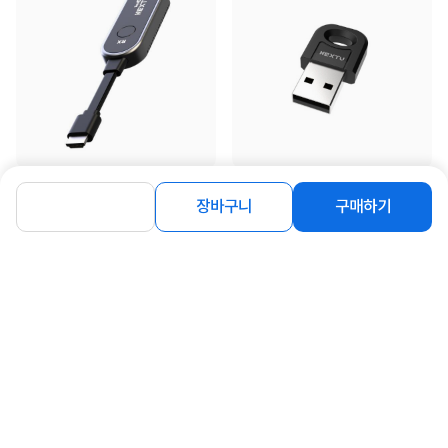
[이지넷유비쿼터스] 넥스트유 NEXTU
[이지넷유비쿼터스] 이지넷 NEXT-
장바구니
구매하기
미라제 [4207HDW-R] 4K...
509BT 동글 (블루투스 5.0...
74,000
3,850
원
원
연관상품 더보기
같은 브랜드의 인기상품이에요