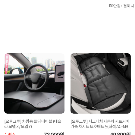
150만원 ↑ 결제 
[오토크루] 차량용 폴딩 테이블 (테슬
[오토크루] 시그니처 자동차 시트커버
라 모델 3 / 모델 Y)
가죽 차시트 보호매트 뒷좌석 AC-M9