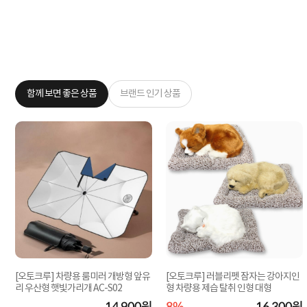
함께 보면 좋은 상품
브랜드 인기 상품
[오토크루] 차량용 룸미러 개방형 앞유
[오토크루] 러블리펫 잠자는 강아지인
리 우산형 햇빛가리개 AC-S02
형 차량용 제습 탈취 인형 대형
원