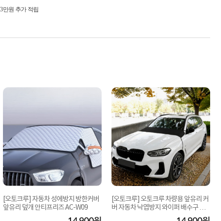
시 3만원 추가 적립
[오토크루] 자동차 성에방지 방한커버
[오토크루] 오토크루 차량용 앞유리 커
앞유리 덮개 안티프리즈 AC-W09
버 자동차 낙엽방지 와이퍼 배수구 본
넷 틈새막...