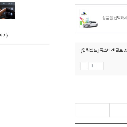
상품을 선택하세
매 시)
[힐링쉴드] 폭스바겐 골프 