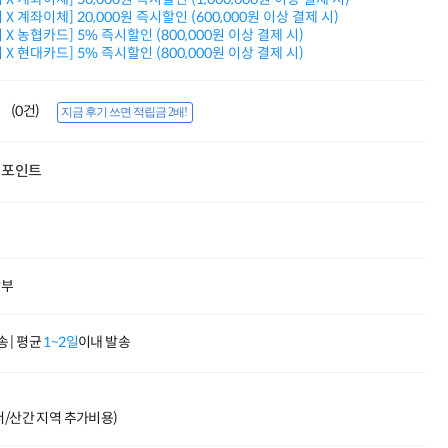
적립금 3% 페이백
X 계좌이체] 20,000원 즉시할인 (600,000원 이상 결제 시)
시스코 스위칭허브
X 농협카드] 5% 즉시할인 (800,000원 이상 결제 시)
X 현대카드] 5% 즉시할인 (800,000원 이상 결제 시)
누적 금액 별
적립금 페이백!
Dell 구매왕
(0건)
상품권 30만원
지금 후기 쓰면 적립금 2배!
삼성모니터 여름맞이
특별 할인 이벤트
포인트
한단계 더 진화한
HAF II 500
AI 업무환경 완성
HP 워크스테이션
여름맞이 사은품
HP 프로데스크 4
할부
모든 것을 하나로
HP올인원 단독특가
네트워크 자재
 | 평균
1~2일
이내 발송
혜택 PACK
Dell 구매 찬스
프로 에센셜
도서/산간 지역 추가비용)