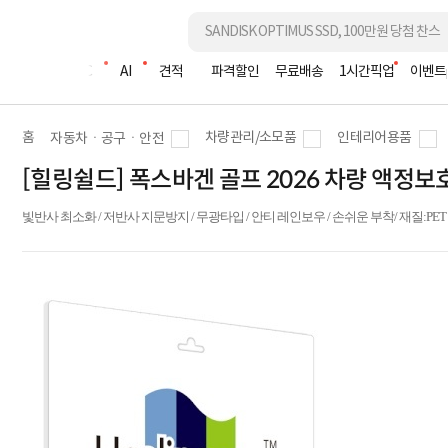
조립PC
AI
견적
파격할인
무료배송
1시간픽업
이벤트
홈
차량관리/소모품
인테리어용품
자동차ㆍ공구ㆍ안전
[힐링쉴드] 폭스바겐 골프 2026 차량 액정
빛반사 최소화 / 저반사 지문방지 / 무광타입 / 안티 레인보우 / 손쉬운 부착/ 재질:PE