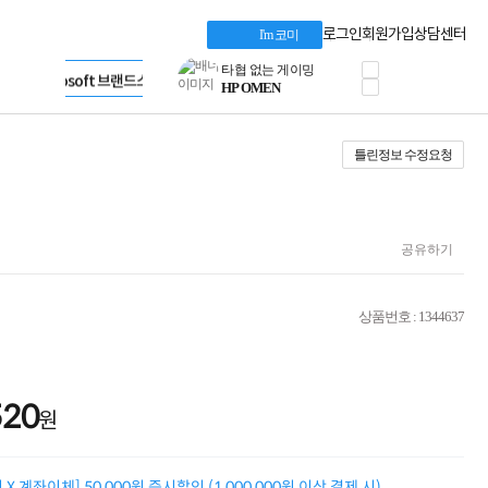
혜택 PACK
Dell 구매 찬스
Apple 기업전용관
로그인
회원가입
상담센터
I'm 코미
프로 에센셜
HP 브랜드스토어
타협 없는 게이밍
LG gram & 브랜드스토어
공식
HP OMEN
Microsoft 브랜드스토어
로지텍
AMD 브랜드스토어
정품 캠페인
Intel 브랜드스토어
틀린정보 수정요청
삼성 키보드&마우스
RAZER 브랜드스토어
10% 쿠폰 할인
Apple 기업전용관
케이블메이트 3분기
케이블 전설이 되다
야식까지 책임진다!
공유하기
승리를 부르는 오멘
ASUS ROG
20주년 한정판
상품번호 : 1344637
AMD로 시작하는
스마트 오피스환경
AI비즈니스 노트북
HP엘리트북/프로북
520
비즈니스 강자
원
HP 프로북 4
리뷰 Npay 증정
MSI 공유기
X 계좌이체] 50,000원 즉시할인 (1,000,000원 이상 결제 시)