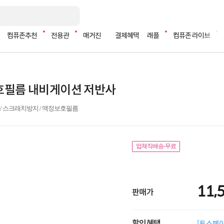
컴퓨존추천
전용관
매거진
결제혜택
래플
컴퓨존 라이브
보호필름 내비게이션 저반사
T / 스크래치방지 / 액정보호필름
업체직배송-무료
11,
판매가
할인혜택
[토스페이 