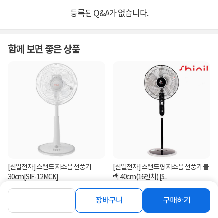
등록된 Q&A가 없습니다.
함께 보면 좋은 상품
[신일전자] 스탠드 저소음 선풍기
[신일전자] 스탠드형 저소음 선풍기 블
30cm[SIF-12MCK]
랙 40cm(16인치) [S...
55,900
79,000
원
원
장바구니
구매하기