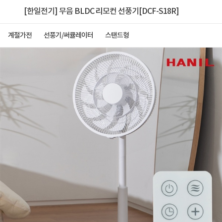
[한일전기] 무음 BLDC 리모컨 선풍기[DCF-S18R]
계절가전
선풍기/써큘레이터
스탠드형