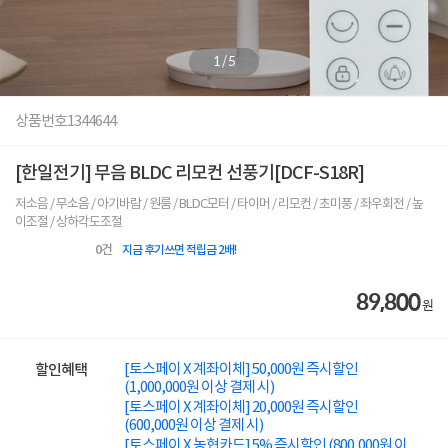
1
/
5
상품번호
1344644
[한일전기] 무음 BLDC 리모컨 선풍기[DCF-S18R]
저소음 / 무소음 / 아기바람 / 원룸 / BLDC모터 / 타이머 / 리모컨 / 초미풍 / 좌우회전 / 높
이조절 / 상하각도조절
0
건
지금 후기쓰면 적립금 2배!
89,800
원
[토스페이 X 계좌이체] 50,000원 즉시할인
할인혜택
(1,000,000원 이상 결제 시)
[토스페이 X 계좌이체] 20,000원 즉시할인
(600,000원 이상 결제 시)
[토스페이 X 농협카드] 5% 즉시할인 (800,000원 이