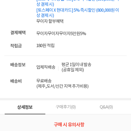
상 결제 시)
[토스페이 X 현대카드] 5% 즉시할인 (800,000원 이
상 결제 시)
무이자 할부혜택
결제혜택
무이자
무이자
무이자
5만원
5%
180원 적립
적립금
평균 1일이내 발송
배송정보
업체직배송
(공휴일 제외)
무료배송
배송비
(제주,도서/산간 지역 추가비용)
상세정보
구매후기(
0
)
Q&A(
0
)
구매 시 유의사항