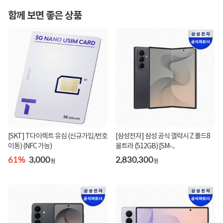
함께 보면 좋은 상품
[SKT] T다이렉트 유심 (신규가입/번호
[삼성전자] 삼성 공식 갤럭시 Z 폴드8
이동) (NFC 가능)
울트라 (512GB) [SM-...
61%
3,000
2,830,300
원
원