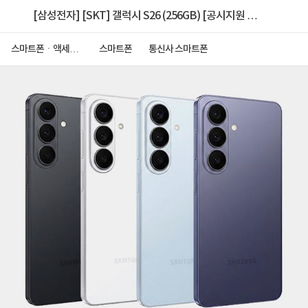
[삼성전자] [SKT] 갤럭시 S26 (256GB) [공시지원 선
할인][완납폰] [번호이동]
스마트폰ㆍ액세서
스마트폰
통신사 스마트폰
리