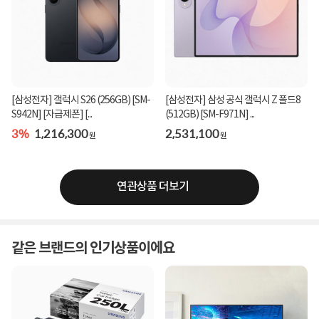
[삼성전자] 갤럭시 S26 (256GB) [SM-
[삼성전자] 삼성 공식 갤럭시 Z 폴드8
S942N] [자급제폰] [...
(512GB) [SM-F971N] ...
3%
1,216,300
2,531,100
원
원
연관상품 더보기
같은 브랜드의 인기상품이에요