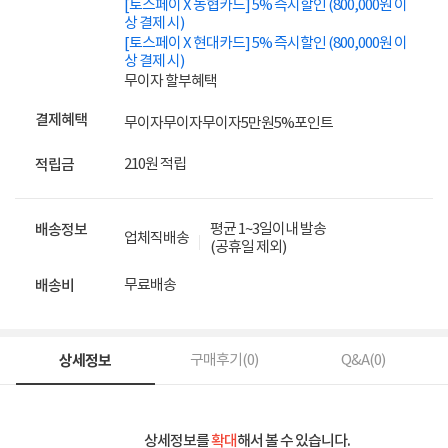
[토스페이 X 농협카드] 5% 즉시할인 (800,000원 이
상 결제 시)
[토스페이 X 현대카드] 5% 즉시할인 (800,000원 이
상 결제 시)
무이자 할부혜택
결제혜택
무이자
무이자
무이자
5만원
5%
포인트
210원 적립
적립금
평균 1~3일이내 발송
배송정보
업체직배송
(공휴일 제외)
무료배송
배송비
상세정보
구매후기(
0
)
Q&A(
0
)
상세정보를
확대
해서 볼 수 있습니다.