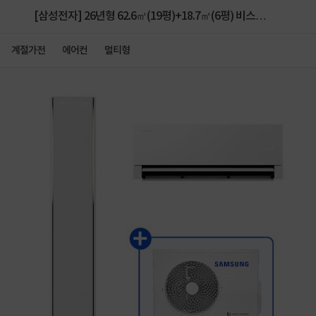
[삼성전자] 26년형 62.6㎡(19평)+18.7㎡(6평) 비스포
크 AI 무풍콤보 갤러리 프로 홈멀티 2in1 에어컨
계절가전
에어컨
멀티형
AF90H19D38WRS [실외기 포함, 전국 기본설치 무료]