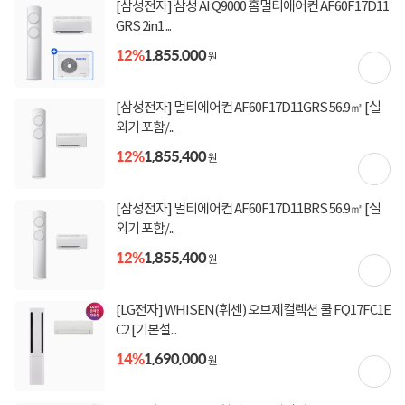
[삼성전자] 삼성 AI Q9000 홈멀티에어컨 AF60F17D11
[국민카드] 50,000원 즉시할인 (1,000,000원 이상
GRS 2in1 ...
결제 시)
[토스페이 X 농협카드] 5% 즉시할인 (800,000원 이
12%
1,855,000
원
상 결제 시)
[토스페이 X 현대카드] 5% 즉시할인 (800,000원 이
상 결제 시)
[삼성전자] 멀티에어컨 AF60F17D11GRS 56.9㎡ [실
무이자 할부혜택
외기 포함/...
결제혜택
무이자
무이자
무이자
5만원
5%
포인트
12%
1,855,400
원
7,230원 적립
적립금
[삼성전자] 멀티에어컨 AF60F17D11BRS 56.9㎡ [실
08월 09일
입고일
외기 포함/...
12%
1,855,400
원
본사직배송
배송정보
[LG전자] WHISEN(휘센) 오브제컬렉션 쿨 FQ17FC1E
무료배송
배송비
C2 [기본설...
14%
1,690,000
원
상세정보
구매후기(
0
)
Q&A(
0
)