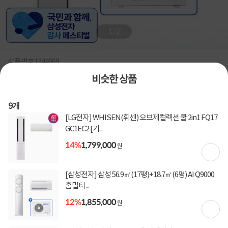
1
/
2
상품번호
1344669
비슷한 상품
[삼성전자] 26년형 62.6㎡(19평)+18.7㎡(6평) 비스포크 AI
무풍콤보 갤러리 프로 홈멀티 2in1 에어컨
9
개
AF90H19D38WRS [실외기 포함, 전국 기본설치 무료]
[LG전자] WHISEN(휘센) 오브제컬렉션 쿨 2in1 FQ17
GC1EC2 [기...
삼성,비스포크,BESPOKE,에어컨,무풍에어컨,2in1에어컨,멀티에어컨,홈멀티,벽걸이에
어컨/2멀티/60~69㎡(21평)/~19㎡(6평)/멀티형 에어컨
14%
1,799,000
원
0
건
지금 후기쓰면 적립금 2배!
[삼성전자] 삼성 56.9㎡(17평)+18.7㎡(6평) AI Q9000
11%
3,613,700
4,106,400
원
홈멀티 ...
12%
1,855,000
원
[토스페이 X 계좌이체] 50,000원 즉시할인
할인혜택
(1,000,000원 이상 결제 시)