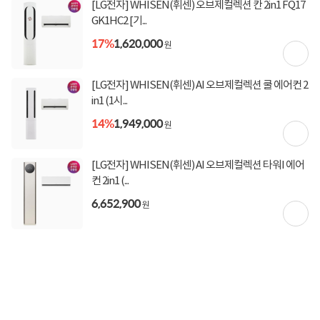
[LG전자] WHISEN(휘센) 오브제컬렉션 칸 2in1 FQ17
GK1HC2 [기...
17%
1,620,000
원
상세정보를
확대
해서 볼 수 있습니다.
[LG전자] WHISEN(휘센) AI 오브제컬렉션 쿨 에어컨 2
in1 (1시...
14%
1,949,000
원
[LG전자] WHISEN(휘센) AI 오브제컬렉션 타워I 에어
컨 2in1 (...
6,652,900
원