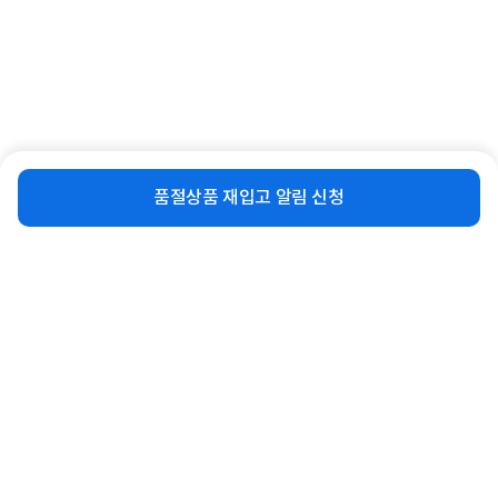
[LG전자] WHISEN(휘센) 오브제컬렉
[LG전자] WHISEN(휘센) 오브제컬렉
비슷한 상품
재입고 알림 신청
션 위너 FQ18HDWHY1 [기...
션 쿨 FQ17FC1EC1 [기본...
품절상품 재입고 알림 신청
13%
1,380,000
13%
1,440,000
원
원
연관상품 더보기
같은 브랜드의 인기상품이에요