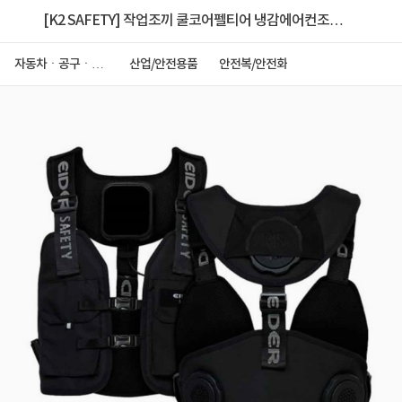
[K2 SAFETY] 작업조끼 쿨코어펠티어 냉감에어컨조끼
배터리포함-20260425-21/XB
자동차ㆍ공구ㆍ안
산업/안전용품
안전복/안전화
전