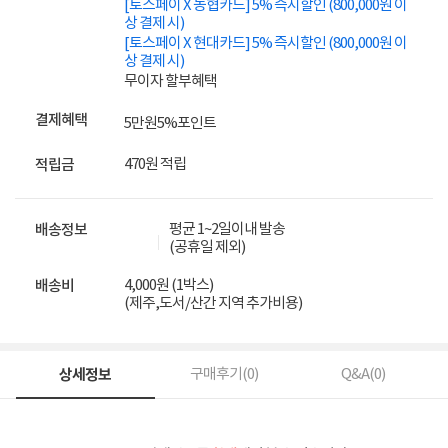
[토스페이 X 농협카드] 5% 즉시할인 (800,000원 이
상 결제 시)
[토스페이 X 현대카드] 5% 즉시할인 (800,000원 이
상 결제 시)
무이자 할부혜택
결제혜택
5만원
5%
포인트
470원 적립
적립금
평균 1~2일이내 발송
배송정보
(공휴일 제외)
4,000원 (1박스)
배송비
(제주,도서/산간 지역 추가비용)
상세정보
구매후기(
0
)
Q&A(
0
)