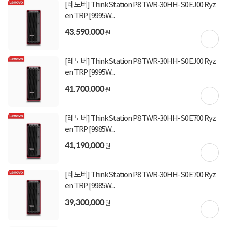
[레노버] ThinkStation P8 TWR-30HH-S0EJ00 Ryz
[토스페이 X 계좌이체] 50,000원 즉시할인
할인혜택
en TRP [9995W...
(1,000,000원 이상 결제 시)
[토스페이 X 계좌이체] 20,000원 즉시할인
43,590,000
원
(600,000원 이상 결제 시)
[토스페이 X 농협카드] 5% 즉시할인 (800,000원 이
상 결제 시)
[레노버] ThinkStation P8 TWR-30HH-S0EJ00 Ryz
[토스페이 X 현대카드] 5% 즉시할인 (800,000원 이
en TRP [9995W...
상 결제 시)
무이자 할부혜택
41,700,000
원
결제혜택
무이자
무이자
무이자
5만원
5%
[레노버] ThinkStation P8 TWR-30HH-S0E700 Ryz
127,400원 적립
적립금
en TRP [9985W...
41,190,000
원
08월 31일
입고일
[레노버] ThinkStation P8 TWR-30HH-S0E700 Ryz
평균 1일이내 발송
배송정보
en TRP [9985W...
업체직배송
(공휴일 제외)
39,300,000
원
무료배송
배송비
(제주,도서/산간 지역 추가비용)