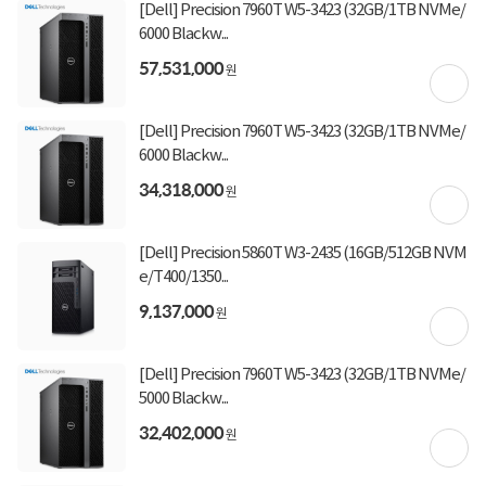
[Dell] Precision 7960T W5-3423 (32GB/1TB NVMe/
6000 Blackw...
상세정보
구매후기(
0
)
Q&A(
0
)
57,531,000
원
구매 시 유의사항
[Dell] Precision 7960T W5-3423 (32GB/1TB NVMe/
업그레이드 상품은 주문 후 2~6시간이 소요되며 15시 00분 이후 주문건은 익일 발송됩
6000 Blackw...
니다.
34,318,000
요청에 의한 새상품을 개봉하여 제작하는 상품으로 주문취소, 변심반품이 불가합니다.
원
장착된 부품은 해당 제조사에서 A/S 가능합니다 (예: 추가 SSD 불량 시 해당 SSD 제조
사)
기본제품과 추가 또는 교체되는 제품의 스펙 정보를 확인 후 주문 바랍니다.
[Dell] Precision 5860T W3-2435 (16GB/512GB NVM
e/T400/1350...
9,137,000
원
상세정보를
확대
해서 볼 수 있습니다.
[Dell] Precision 7960T W5-3423 (32GB/1TB NVMe/
5000 Blackw...
32,402,000
원