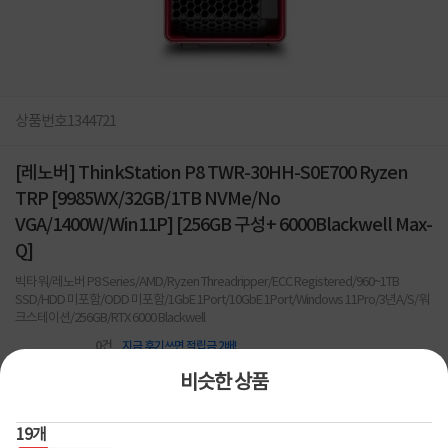
상품번호
1344721
[레노버] ThinkStation P8 TWR-30HH-S0E700 Ryzen
TRP [9985WX/32GB/1TB NVMe/No
VGA/1400W/Win11P] [256GB 구성+ 6000Blackwell Max-
Q]
빅타워/레노버 P8 Series/AMD/Ryzen Threadripper/ECC Registered/960~1TB
SSD/HDD 미포함/ODD 미포함/1GbE 1Port/10GbE 1Port/Windows 11Pro/3년A/S/워
크스테이션/256GB/RTX 6000 Blackwell
0
건
지금 후기쓰면 적립금 2배!
비슷한 상품
63,700,000
원
19
개