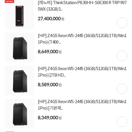
[레노버] ThinkStation P8 30HH-S0E300 R TRP 997
5WX (32GB/1...
27,400,000
원
[HP] Z4 G5 Xeon W5-2445 (16GB/512GB/1TB/Win1
1Pro) (T400 ...
8,649,000
원
[HP] Z4 G5 Xeon W5-2445 (16GB/512GB/1TB/Win1
1Pro) (2TB HD...
8,589,000
원
[HP] Z4 G5 Xeon W5-2445 (16GB/512GB/1TB/Win1
1Pro) [기본제...
8,349,000
원