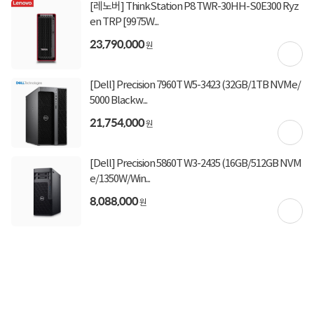
[레노버] ThinkStation P8 TWR-30HH-S0E300 Ryz
en TRP [9975W...
23,790,000
원
[Dell] Precision 7960T W5-3423 (32GB/1TB NVMe/
5000 Blackw...
21,754,000
원
상세정보 펼쳐보기
[Dell] Precision 5860T W3-2435 (16GB/512GB NVM
e/1350W/Win...
8,088,000
원
상품고시정보
교환/반품/환불
배송안내
신고
잘못된 상품정보가 있으면 알려주세요.