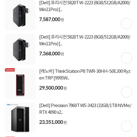
[Dell] 프리시전 5820T W-2223 (8GB/512GB/A2000/
Win11Pro) [...
7,587,000
원
[Dell] 프리시전 5820T W-2223 (8GB/512GB/A2000/
Win11Pro) [...
7,368,000
원
[레노버] ThinkStation P8 TWR-30HH-S0EJ00 Ryz
en TRP [9995W...
29,500,000
원
[Dell] Precision 7960T W5-3423 (32GB/1TB NVMe/
RTX 4090 x2...
23,351,000
원