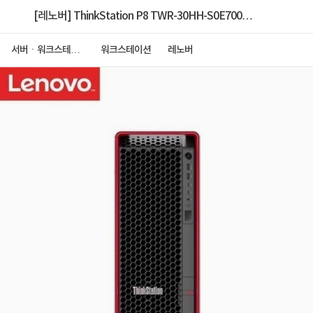
[레노버] ThinkStation P8 TWR-30HH-S0E700
Ryzen TRP [9985WX/32GB/1TB NVMe/No
서버ㆍ워크스테이
워크스테이션
레노버
션
VGA/1400W/Win11P] [256GB 구성+ RTX5080]