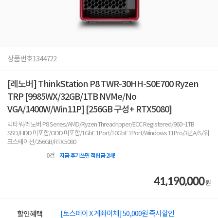
상품번호
1344722
[레노버] ThinkStation P8 TWR-30HH-S0E700 Ryzen
TRP [9985WX/32GB/1TB NVMe/No
VGA/1400W/Win11P] [256GB 구성+ RTX5080]
빅타워/레노버 P8 Series/AMD/Ryzen Threadripper/ECC Registered/960~1TB
SSD/HDD 미포함/ODD 미포함/1GbE 1Port/10GbE 1Port/Windows 11Pro/3년A/S/워
크스테이션/256GB/RTX 5080
0
건
지금 후기쓰면 적립금 2배!
41,190,000
원
[토스페이 X 계좌이체] 50,000원 즉시할인
할인혜택