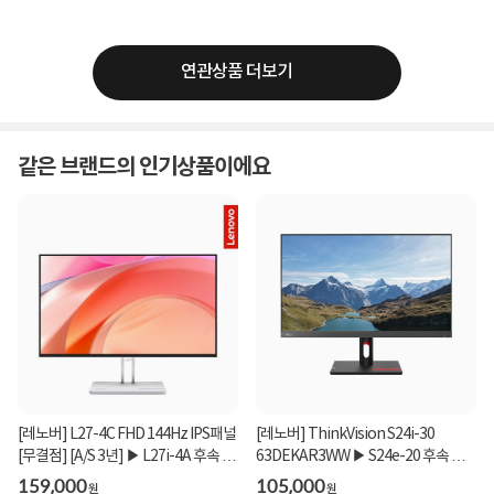
연관상품 더보기
같은 브랜드의 인기상품이에요
[레노버] L27-4C FHD 144Hz IPS패널
[레노버] ThinkVision S24i-30
[무결점] [A/S 3년] ▶ L27i-4A 후속 모
63DEKAR3WW ▶ S24e-20 후속 모
델 ◀
델 ◀
159,000
105,000
원
원