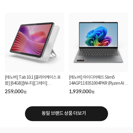
[레노버] Tab 10.1 [클리어케이스 포
[레노버] 아이디어패드 Slim5
함] [64GB][Wi-Fi][그레이]
14AGP11 83S1004PKR (Ryzen AI 7
_ZAEH0020KR
450/32GB/1TB/Win11Hom...
259,000
1,939,000
원
원
동일 브랜드 상품 더보기