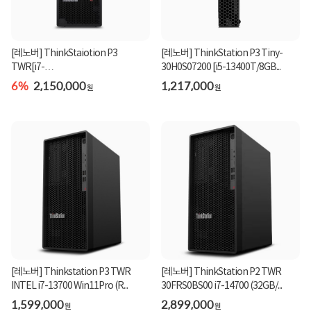
[레노버] ThinkStaiotion P3
[레노버] ThinkStation P3 Tiny-
TWR[i7-
30H0S07200 [i5-13400T/8GB...
14700/16GB/512GB/Win1...
6%
2,150,000
1,217,000
원
원
[레노버] Thinkstation P3 TWR
[레노버] ThinkStation P2 TWR
INTEL i7-13700 Win11Pro (R...
30FRS0BS00 i7-14700 (32GB/...
1,599,000
2,899,000
원
원