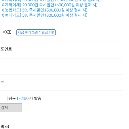
적립금 3% 페이백
X 계좌이체] 20,000원 즉시할인 (600,000원 이상 결제 시)
시스코 스위칭허브
X 농협카드] 5% 즉시할인 (800,000원 이상 결제 시)
X 현대카드] 5% 즉시할인 (800,000원 이상 결제 시)
누적 금액 별
적립금 페이백!
Dell 구매왕
(0건)
상품권 30만원
지금 후기 쓰면 적립금 2배!
삼성모니터 여름맞이
특별 할인 이벤트
포인트
한단계 더 진화한
HAF II 500
AI 업무환경 완성
HP 워크스테이션
여름맞이 사은품
HP 프로데스크 4
할부
모든 것을 하나로
HP올인원 단독특가
네트워크 자재
| 평균
1~2일
이내 발송
혜택 PACK
Dell 구매 찬스
프로 에센셜
(1박스)