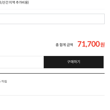
도서/산간 지역 추가비용)
71,700
원
총 합계 금액
구매하기
% 적립