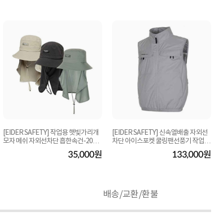
[EIDER SAFETY] 작업용 햇빛가리개
[EIDER SAFETY] 신속열배출 자외선
모자 메쉬 자외선차단 흡한속건-2026
차단 아이스포켓 쿨링팬선풍기 작업조
0430cap1
끼-jo041701
35,000원
133,000원
배송/교환/환불