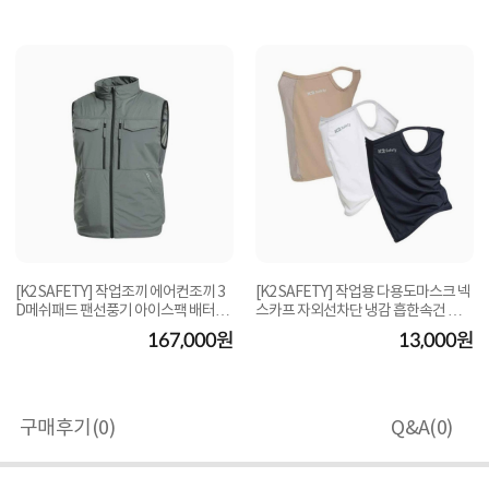
[K2 SAFETY] 작업조끼 에어컨조끼 3
[K2 SAFETY] 작업용 다용도마스크 넥
D메쉬패드 팬선풍기 아이스팩 배터리
스카프 자외선차단 냉감 흡한속건 통풍
포함-20260425...
성-2026043...
167,000원
13,000원
구매후기(
0
)
Q&A(
0
)