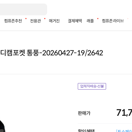
컴퓨존추천
전용관
매거진
결제혜택
래플
컴퓨존 라이브
바디캠포켓 통풍-20260427-19/2642
업체직배송-선불
71,
판매가
할인혜택
[토스페이 