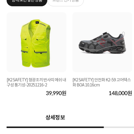
함께 보면 좋은 상품
브랜드 인기 상품
[K2 SAFETY] 형광조끼 반사띠 메쉬 내
[K2 SAFETY] 안전화 K2-59 고어텍스
구성 통기성-20251216-2
화 BOA 10.16cm
원
39,990원
148,000원
상세정보