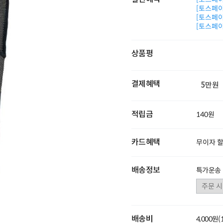
[토스페이 
[토스페이 
[토스페이 
상품평
결제혜택
5만원
적립금
140원
카드혜택
무이자 
배송정보
특가운송
배송비
4,000원