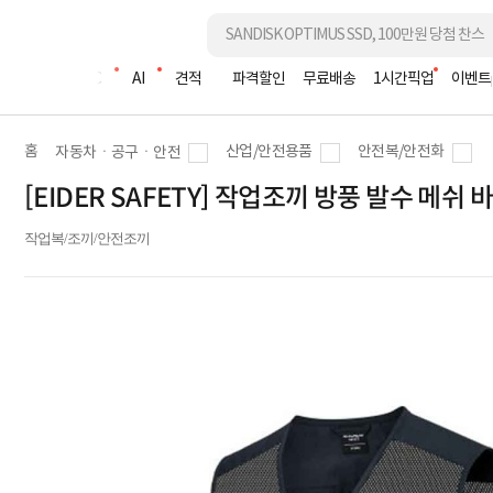
조립PC
AI
견적
파격할인
무료배송
1시간픽업
이벤트
홈
산업/안전용품
안전복/안전화
자동차ㆍ공구ㆍ안전
[EIDER SAFETY] 작업조끼 방풍 발수 메쉬 
작업복/조끼/안전조끼