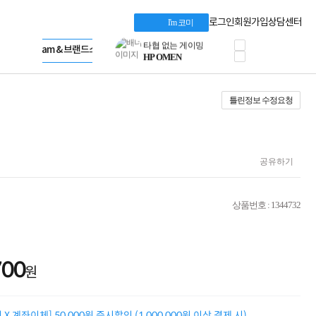
혜택 PACK
Dell 구매 찬스
Apple 기업전용관
로그인
회원가입
상담센터
I'm 코미
프로 에센셜
HP 브랜드스토어
타협 없는 게이밍
LG gram & 브랜드스토어
공식
HP OMEN
Microsoft 브랜드스토어
로지텍
AMD 브랜드스토어
정품 캠페인
Intel 브랜드스토어
틀린정보 수정요청
삼성 키보드&마우스
RAZER 브랜드스토어
10% 쿠폰 할인
Apple 기업전용관
케이블메이트 3분기
케이블 전설이 되다
야식까지 책임진다!
공유하기
승리를 부르는 오멘
ASUS ROG
20주년 한정판
상품번호 : 1344732
AMD로 시작하는
스마트 오피스환경
AI비즈니스 노트북
HP엘리트북/프로북
700
비즈니스 강자
원
HP 프로북 4
리뷰 Npay 증정
MSI 공유기
X 계좌이체] 50,000원 즉시할인 (1,000,000원 이상 결제 시)