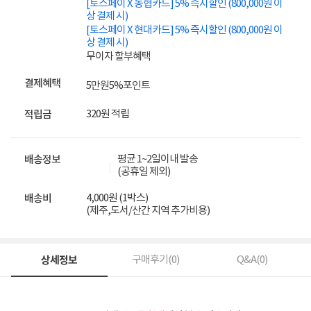
[토스페이 X 농협카드] 5% 즉시할인 (800,000원 이
상 결제 시)
[토스페이 X 현대카드] 5% 즉시할인 (800,000원 이
상 결제 시)
무이자 할부혜택
결제혜택
5만원
5%
포인트
320원 적립
적립금
평균 1~2일이내 발송
배송정보
(공휴일 제외)
4,000원 (1박스)
배송비
(제주,도서/산간 지역 추가비용)
상세정보
구매후기(
0
)
Q&A(
0
)