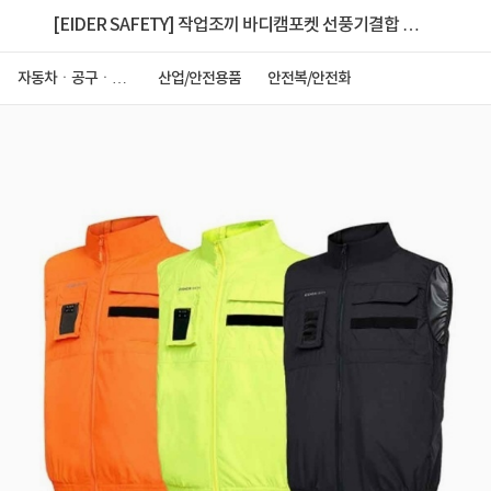
[EIDER SAFETY] 작업조끼 바디캠포켓 선풍기결합 아
이스팩 배터리포함 발수-20260427-10/best5
자동차ㆍ공구ㆍ안
산업/안전용품
안전복/안전화
전