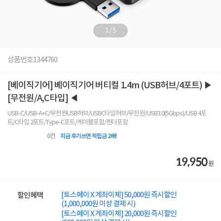
1
/
5
상품번호
1344760
[베이직기어] 베이직기어 버티컬 1.4m (USB허브/4포트) ▶
[무전원/A,C타입] ◀
USB-C/USB-A+C/무전원USB허브/USBC타입허브/무전원/USB3.0(5Gbps)/USB 4포
트/C타입 2포트/Type-C포트/케이블포함/젠더포함
0
건
지금 후기쓰면 적립금 2배!
19,950
원
[토스페이 X 계좌이체] 50,000원 즉시할인
할인혜택
(1,000,000원 이상 결제 시)
[토스페이 X 계좌이체] 20,000원 즉시할인