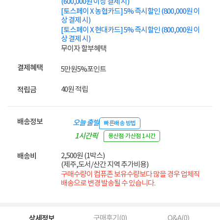
(600,000원 이상 결제 시)
[토스페이 X 농협카드] 5% 즉시할인 (800,000원 이
상 결제 시)
[토스페이 X 현대카드] 5% 즉시할인 (800,000원 이
상 결제 시)
무이자 할부혜택
결제혜택
5만원
5%
포인트
40원 적립
적립금
배송정보
오늘 출발
빠른배송 방법
1시간픽
용산점·가산점 1시간
업
2,500원 (1박스)
배송비
(제주,도서/산간 지역 추가비용)
구매수량이 컴퓨존 보유수량보다 많을 경우 업체직
배송으로 변경 발송될 수 있습니다.
상세정보
구매후기(
0
)
Q&A(
0
)