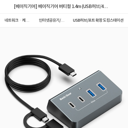
[베이직기어] 베이직기어 버티컬 1.4m (USB허브/4포
트) ▶ [무전원/A,C타입] ◀
네트워크ㆍ케이
인터넷공유기/허
USB허브/포트 확장 도킹스테이션
블ㆍCCTV
브/랜카드