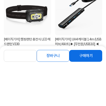
[베이직기어] 캠핑랜턴 충전식 LED 헤
[베이직기어] UH4 케이블 1.4m (USB
드랜턴 V330
허브/4포트) ▶ [무전원/USB3.0] ◀
16,800
4%
14,200
원
원
장바구니
구매하기