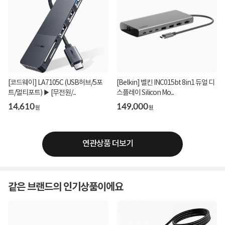
[코드웨이] LA7105C (USB허브/5포
[Belkin] 벨킨 INC015bt 8in1 듀얼 디
트/멀티포트) ▶ [무전원/...
스플레이 Silicon Mo...
14,610
149,000
원
원
연관상품 더보기
같은 브랜드의 인기상품이에요