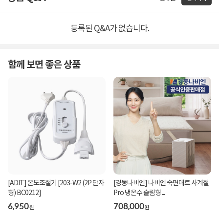
등록된 Q&A가 없습니다.
함께 보면 좋은 상품
[ADIT] 온도조절기 [203-W2 (2P 단자
[경동나비엔] 나비엔 숙면매트 사계절
형) BC0212]
Pro 냉온수 슬림형 ...
6,950
708,000
원
원