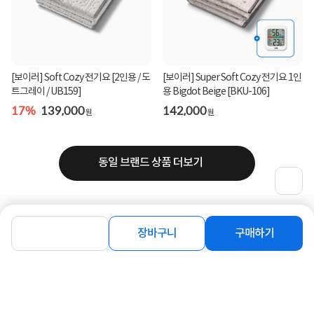
[보이러] Soft Cozy 전기요 [2인용 / 도
[보이러] Super Soft Cozy 전기요 1인
트그레이 / UB159]
용 Bigdot Beige [BKU-106]
17%
139,000
142,000
원
원
동일 브랜드 상품 더보기
로그인
공지사항
오시는길
회사소개
PC버전
장바구니
구매하기
1588-8377
컴퓨존 APP
(주)컴퓨존 사업자 정보
이용약관
개인정보처리방침
청소년보호정책
사업자확인