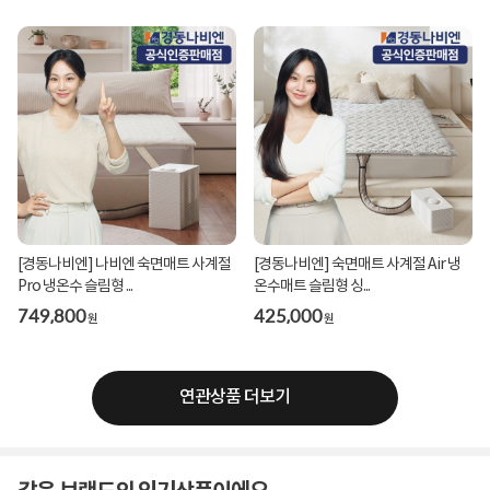
[경동나비엔] 나비엔 숙면매트 사계절
[경동나비엔] 숙면매트 사계절 Air 냉
Pro 냉온수 슬림형 ...
온수매트 슬림형 싱...
749,800
425,000
원
원
연관상품 더보기