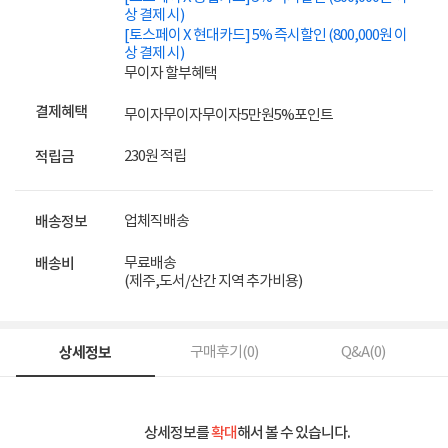
상 결제 시)
[토스페이 X 현대카드] 5% 즉시할인 (800,000원 이
상 결제 시)
무이자 할부혜택
결제혜택
무이자
무이자
무이자
5만원
5%
포인트
230원 적립
적립금
업체직배송
배송정보
무료배송
배송비
(제주,도서/산간 지역 추가비용)
상세정보
구매후기(
0
)
Q&A(
0
)
상세정보를
확대
해서 볼 수 있습니다.