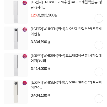
(1,000,000원 이상 결제 시)
[LG전자] B2B WHISEN(휘센) AI 오브제컬렉션 뷰I 싱
[국민카드] 50,000원 즉시할인 (1,000,000원 이상
글 (3시리...
결제 시)
12%
3,235,500
[토스페이 X 농협카드] 5% 즉시할인 (800,000원 이
원
상 결제 시)
[토스페이 X 현대카드] 5% 즉시할인 (800,000원 이
[LG전자] WHISEN(휘센) AI 오브제컬렉션 뷰I 프로 에
상 결제 시)
무이자 할부혜택
어컨 싱...
3,334,900
원
결제혜택
무이자
무이자
무이자
5만원
5%
포인트
5,900원 적립
적립금
[LG전자] WHISEN(휘센) 오브제컬렉션 뷰I 사계절에
어컨(3시리...
08월 09일
입고일
3,414,000
원
업체직배송
배송정보
[LG전자] WHISEN(휘센) AI 오브제컬렉션 뷰I 프로 에
어컨 싱...
무료배송
배송비
3,434,100
원