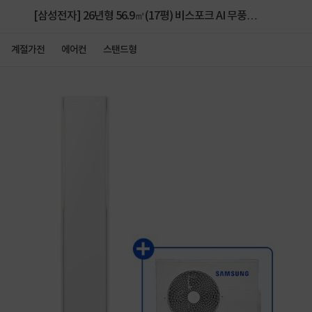
[삼성전자] 26년형 56.9㎡(17평) 비스포크 AI 무풍콤보
갤러리 프로 스탠드 에어컨 AF90H17D38WS [실외기
계절가전
에어컨
스탠드형
포함, 전국 기본설치 무료]