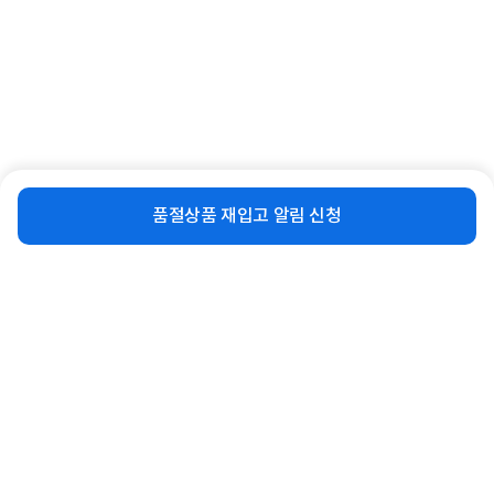
[삼성전자] 삼성 AI 무풍클래식 스탠드
[삼성전자] AP060BAPPBH2S 냉난방
비슷한 상품
재입고 알림 신청
에어컨 AF70F17D11GS...
기 프리미엄 15형(단상) [...
품절상품 재입고 알림 신청
12%
1,732,500
11%
1,491,100
원
원
연관상품 더보기
같은 브랜드의 인기상품이에요