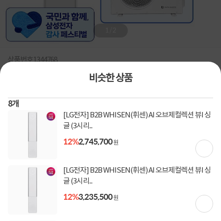
1
/
2
상품번호
1344768
비슷한 상품
[삼성전자] 26년형 56.9㎡(17평) 비스포크 AI 무풍콤보 갤러
리 프로 스탠드 에어컨 AF90H17D38WS [실외기 포함, 전국
8
개
기본설치 무료]
[LG전자] B2B WHISEN(휘센) AI 오브제컬렉션 뷰I 싱
글 (3시리...
삼성스탠드에어컨,에어컨설치,에어컨냉방,에어컨실외기,에어컨설치비용,에어콘가격,
에어컨할인,삼성비스포크에어컨,비스포크스탠드에어컨,가정용에어컨,에어컨냉
12%
2,745,700
원
풍/54~59㎡(18평)/스탠드형 에어컨
0
건
지금 후기쓰면 적립금 2배!
[LG전자] B2B WHISEN(휘센) AI 오브제컬렉션 뷰I 싱
11%
2,950,700
글 (3시리...
3,353,000
원
12%
3,235,500
원
[토스페이 X 계좌이체] 50,000원 즉시할인
할인혜택