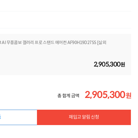
크 AI 무풍콤보 갤러리 프로 스탠드 에어컨 AF90H19D27SS [실외
2,905,300
원
2,905,300
원
총 합계 금액
품
재입고 알림 신청