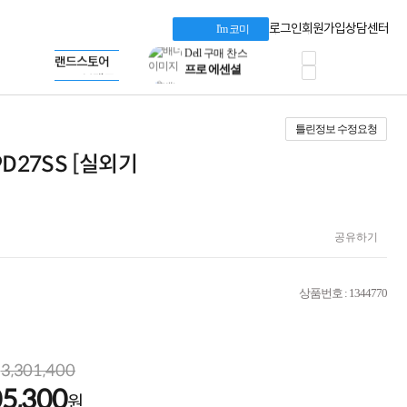
혜택 PACK
Dell 구매 찬스
Apple 기업전용관
로그인
회원가입
상담센터
I'm 코미
프로 에센셜
HP 브랜드스토어
타협 없는 게이밍
LG gram & 브랜드스토어
공식
HP OMEN
Microsoft 브랜드스토어
로지텍
AMD 브랜드스토어
정품 캠페인
Intel 브랜드스토어
틀린정보 수정요청
삼성 키보드&마우스
RAZER 브랜드스토어
10% 쿠폰 할인
Apple 기업전용관
9D27SS [실외기
케이블메이트 3분기
케이블 전설이 되다
야식까지 책임진다!
승리를 부르는 오멘
공유하기
ASUS ROG
20주년 한정판
AMD로 시작하는
스마트 오피스환경
상품번호 : 1344770
AI비즈니스 노트북
HP엘리트북/프로북
비즈니스 강자
HP 프로북 4
3,301,400
리뷰 Npay 증정
05,300
MSI 공유기
원