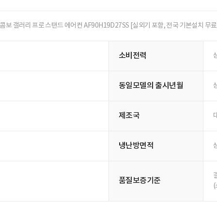
무풍콤보 갤러리 프로 스탠드 에어컨 AF90H19D27SS [실외기 포함, 전국 기본설치 무료
소비전력
동일모델의 출시년월
제조국
냉난방면적
품질보증기준