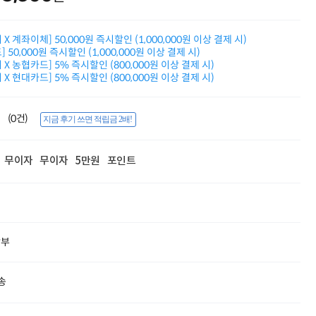
적립금 3% 페이백
시스코 스위칭허브
X 계좌이체] 50,000원 즉시할인 (1,000,000원 이상 결제 시)
누적 금액 별
적립금 페이백!
 50,000원 즉시할인 (1,000,000원 이상 결제 시)
X 농협카드] 5% 즉시할인 (800,000원 이상 결제 시)
Dell 구매왕
X 현대카드] 5% 즉시할인 (800,000원 이상 결제 시)
상품권 30만원
삼성모니터 여름맞이
특별 할인 이벤트
(0건)
지금 후기 쓰면 적립금 2배!
한단계 더 진화한
HAF II 500
AI 업무환경 완성
무이자
무이자
5만원
포인트
HP 워크스테이션
여름맞이 사은품
HP 프로데스크 4
모든 것을 하나로
HP올인원 단독특가
네트워크 자재
할부
혜택 PACK
Dell 구매 찬스
프로 에센셜
송