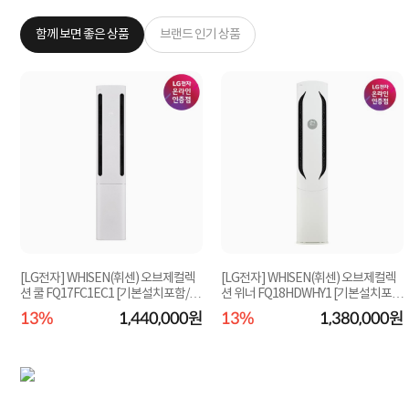
함께 보면 좋은 상품
브랜드 인기 상품
[LG전자] WHISEN(휘센) 오브제컬렉
[LG전자] WHISEN(휘센) 오브제컬렉
션 쿨 FQ17FC1EC1 [기본설치포함/실
션 위너 FQ18HDWHY1 [기본설치포
외기포함/일반배...
함/실외기포함/수도...
13%
1,440,000원
13%
1,380,000원
원