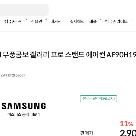
컴퓨존추천
전용관
매거진
결제혜택
래플
컴퓨존 라이브
AI 무풍콤보 갤러리 프로 스탠드 에어컨 AF90H1
평)/스탠드형 에어컨
본사무료직배송(설치)
11
%
2,9
판매가