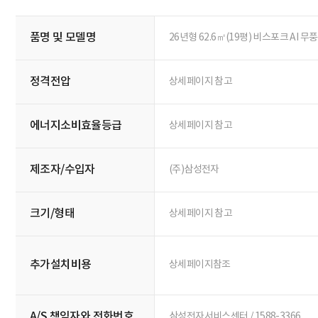
품명 및 모델명
26년형 62.6㎡(19평) 비스포크 AI 
정격전압
상세페이지 참고
에너지소비효율등급
상세페이지 참고
제조자/수입자
(주)삼성전자
크기/형태
상세페이지 참고
추가설치비용
상세페이지참조
A/S 책임자와 전화번호
삼성전자서비스센터 / 1588-3366