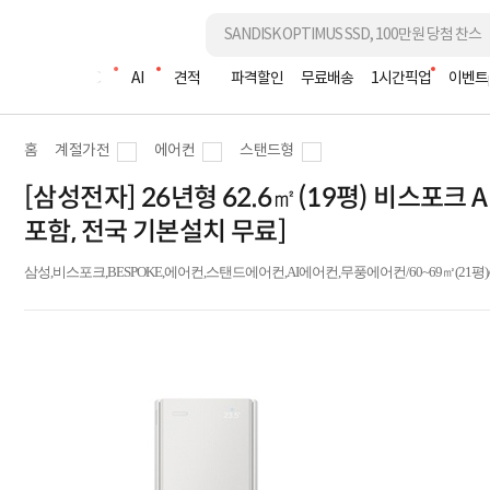
조립PC
AI
견적
파격할인
무료배송
1시간픽업
이벤트
홈
계절가전
에어컨
스탠드형
[삼성전자] 26년형 62.6㎡(19평) 비스포크 
포함, 전국 기본설치 무료]
삼성,비스포크,BESPOKE,에어컨,스탠드에어컨,AI에어컨,무풍에어컨/60~69㎡(21