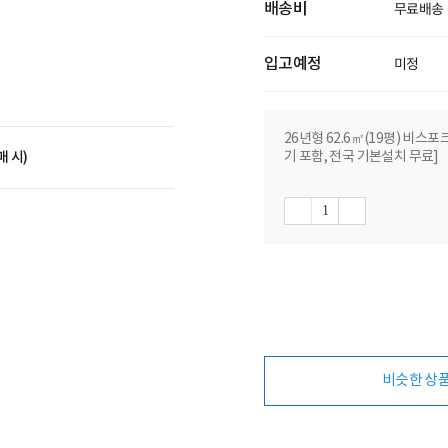
배송비
무료배송
입고예정
미정
26년형 62.6㎡(19평) 비스포
매 시)
기 포함, 전국 기본설치 무료]
비슷한 상