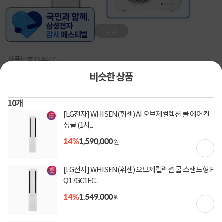
1
/
2
상품번호
1344771
비슷한 상품
[삼성전자] 26년형 62.6㎡(19평) 비스포크 AI 무풍콤보 갤러
리 프로 스탠드 에어컨 AF90H19D38WS [실외기 포함, 전국
10
개
기본설치 무료]
[LG전자] WHISEN(휘센) AI 오브제컬렉션 쿨 에어컨
싱글 (1시...
삼성,비스포크,BESPOKE,에어컨,스탠드에어컨,AI에어컨,무풍에어컨/60~69㎡(21평)/
스탠드형 에어컨
14%
1,590,000
원
0
건
지금 후기쓰면 적립금 2배!
[LG전자] WHISEN(휘센) 오브제컬렉션 쿨 스탠드형 F
11%
3,150,500
3,580,100
원
Q17GC1EC...
14%
1,549,000
원
[토스페이 X 계좌이체] 50,000원 즉시할인
할인혜택
(1,000,000원 이상 결제 시)