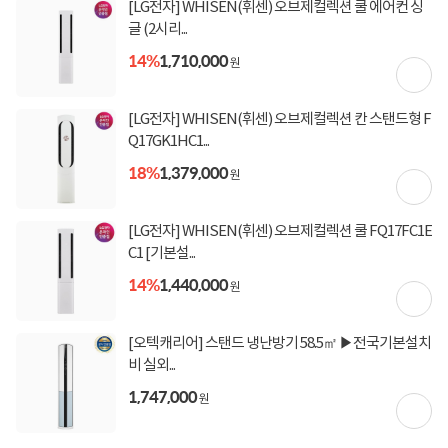
[LG전자] WHISEN(휘센) 오브제컬렉션 쿨 에어컨 싱
글 (2시리...
14%
1,710,000
원
상세정보를
확대
해서 볼 수 있습니다.
[LG전자] WHISEN(휘센) 오브제컬렉션 칸 스탠드형 F
Q17GK1HC1...
18%
1,379,000
원
[LG전자] WHISEN(휘센) 오브제컬렉션 쿨 FQ17FC1E
C1 [기본설...
14%
1,440,000
원
[오텍캐리어] 스탠드 냉난방기 58.5㎡ ▶전국기본설치
비 실외...
1,747,000
원