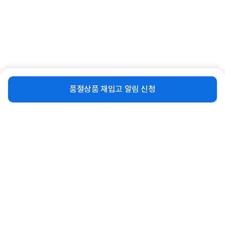
[삼성전자] 삼성 AI 무풍클래식 스탠드
[삼성전자] AP060BAPPBH2S 냉난방
비슷한 상품
재입고 알림 신청
에어컨 AF70F17D11GS...
기 프리미엄 15형(단상) [...
품절상품 재입고 알림 신청
12%
1,732,500
11%
1,491,100
원
원
연관상품 더보기
같은 브랜드의 인기상품이에요