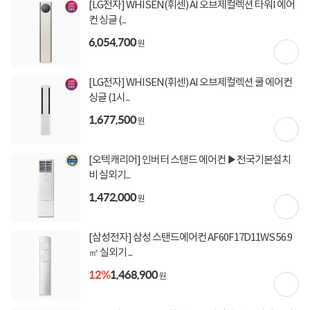
[LG전자] WHISEN(휘센) AI 오브제컬렉션 타워I 에어
[국민카드] 50,000원 즉시할인 (1,000,000원 이상
컨 싱글 (...
결제 시)
[토스페이 X 농협카드] 5% 즉시할인 (800,000원 이
6,054,700
원
상 결제 시)
[토스페이 X 현대카드] 5% 즉시할인 (800,000원 이
상 결제 시)
[LG전자] WHISEN(휘센) AI 오브제컬렉션 쿨 에어컨
무이자 할부혜택
싱글 (1시...
결제혜택
무이자
무이자
무이자
5만원
5%
포인트
1,677,500
원
6,300원 적립
적립금
[오텍캐리어] 인버터 스탠드 에어컨 ▶전국기본설치
08월 09일
입고일
비 실외기...
1,472,000
원
업체직배송
배송정보
[삼성전자] 삼성 스탠드에어컨 AF60F17D11WS 56.9
무료배송
배송비
㎡ 실외기 ...
12%
1,468,900
원
상세정보
구매후기(
0
)
Q&A(
0
)