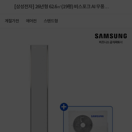
[삼성전자] 26년형 62.6㎡(19평) 비스포크 AI 무풍콤보
갤러리 프로 스탠드 에어컨 AF90H19D38WS [실외기
계절가전
에어컨
스탠드형
포함, 전국 기본설치 무료]