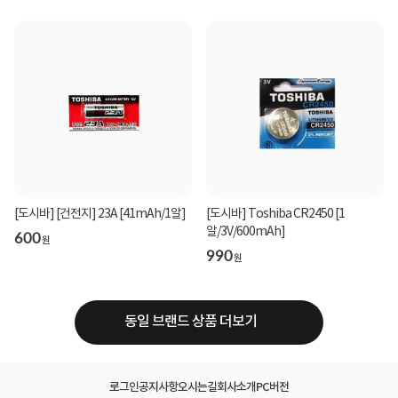
[도시바] [건전지] 23A [41mAh/1알]
[도시바] Toshiba CR2450 [1
알/3V/600mAh]
600
원
990
원
동일 브랜드 상품 더보기
로그인
공지사항
오시는길
회사소개
PC버전