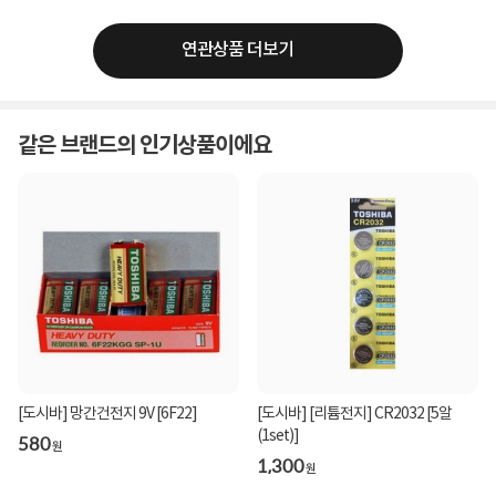
연관상품 더보기
같은 브랜드의 인기상품이에요
[도시바] 망간건전지 9V [6F22]
[도시바] [리튬전지] CR2032 [5알
(1set)]
580
원
1,300
원