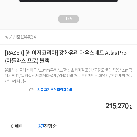
1
/
5
상품번호
1344834
[RAZER] [레이저코리아] 강화유리 마우스패드 Atlas Pro
(아틀라스 프로) 블랙
울트라 씬 글래스 패드 / 1.9mm 두께 / 초고속, 초저마찰 표면 / 고강도 코팅 적용 / 2µm 극
미세 에칭 / 옵티컬 센서 최적화 설계 / CNC 정밀 가공 프리미엄 강화유리 / 간편 세척 가능
/ 스크래치 방지
0
건
지금 후기쓰면 적립금 2배!
215,270
원
2건
진행 중
이벤트