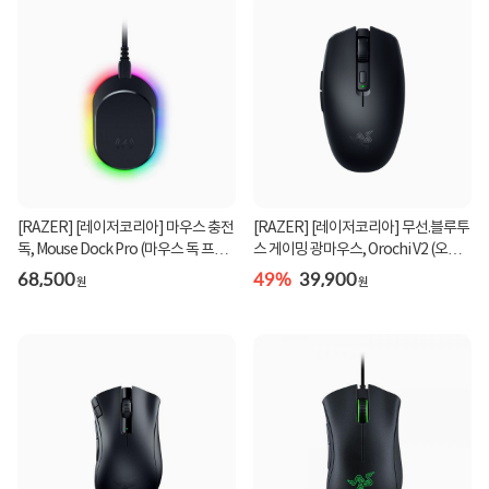
[RAZER] [레이저코리아] 마우스 충전
[RAZER] [레이저코리아] 무선.블루투
독, Mouse Dock Pro (마우스 독 프로)
스 게이밍 광마우스, Orochi V2 (오로
[웨이코스...
치 V2) [블...
68,500
49%
39,900
원
원