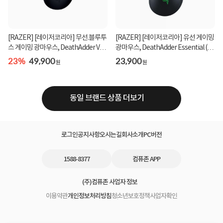
[RAZER] [레이저코리아] 무선.블루투
[RAZER] [레이저코리아] 유선 게이밍
스 게이밍 광마우스, DeathAdder V2 X
광마우스, DeathAdder Essential (데
HyperSpeed...
스에더 에센...
23%
49,900
23,900
원
원
동일 브랜드 상품 더보기
로그인
공지사항
오시는길
회사소개
PC버전
1588-8377
컴퓨존 APP
(주)컴퓨존 사업자 정보
이용약관
개인정보처리방침
청소년보호정책
사업자확인