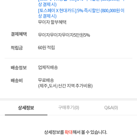
상 결제 시)
[토스페이 X 현대카드] 5% 즉시할인 (800,000원 이
상 결제 시)
무이자 할부혜택
결제혜택
무이자
무이자
무이자
5만원
5%
60원 적립
적립금
업체직배송
배송정보
무료배송
배송비
(제주,도서/산간 지역 추가비용)
상세정보
구매후기(
0
)
Q&A(
0
)
상세정보를
확대
해서 볼 수 있습니다.