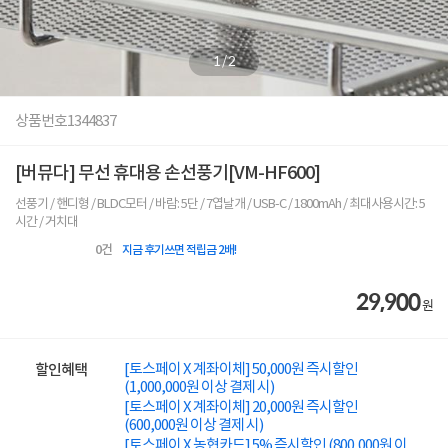
1
/
2
상품번호
1344837
[버뮤다] 무선 휴대용 손선풍기[VM-HF600]
선풍기 / 핸디형 / BLDC모터 / 바람: 5단 / 7엽날개 / USB-C / 1800mAh / 최대사용시간: 5
시간 / 거치대
0
건
지금 후기쓰면 적립금 2배!
29,900
원
[토스페이 X 계좌이체] 50,000원 즉시할인
할인혜택
(1,000,000원 이상 결제 시)
[토스페이 X 계좌이체] 20,000원 즉시할인
(600,000원 이상 결제 시)
[토스페이 X 농협카드] 5% 즉시할인 (800,000원 이