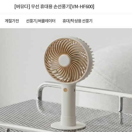
[버뮤다] 무선 휴대용 손선풍기[VM-HF600]
계절가전
선풍기/써큘레이터
휴대/탁상용 선풍기