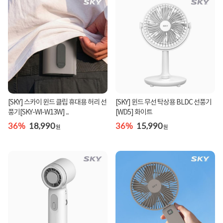
[SKY] 스카이 윈드 클립 휴대용 허리 선
[SKY] 윈드 무선 탁상용 BLDC 선풍기
풍기[SKY-WI-W13W] ...
[WD5] 화이트
36%
18,990
36%
15,990
원
원