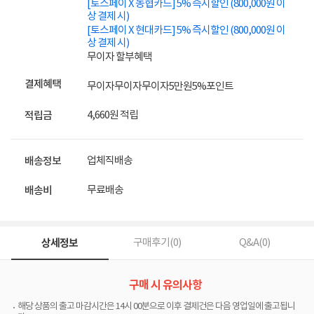
[토스페이 X 농협카드] 5% 즉시할인 (800,000원 이
상 결제 시)
[토스페이 X 현대카드] 5% 즉시할인 (800,000원 이
상 결제 시)
무이자 할부혜택
결제혜택
무이자
무이자
무이자
5만원
5%
포인트
4,660원 적립
적립금
업체직배송
배송정보
무료배송
배송비
상세정보
구매후기(
0
)
Q&A(
0
)
구매 시 유의사항
해당 상품의 출고 마감시간은 14시 00분으로 이후 결제건은 다음 영업일에 출고됩니