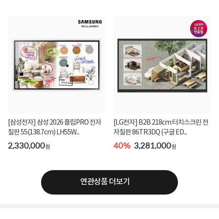
[삼성전자] 삼성 2026 플립PRO 전자
[LG전자] B2B 218cm 터치스크린 전
칠판 55(138.7cm) LH55W...
자칠판 86TR3DQ (구글 ED...
2,330,000
40%
3,281,000
원
원
연관상품 더보기