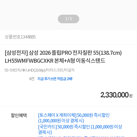
1
/
5
상품번호
1344885
[삼성전자] 삼성 2026 플립PRO 전자칠판 55(138.7cm)
LH55WMFWBGCXKR 본체+A형 이동식스탠드
55~59인치/4K UHD(2160p)/터치스크린/미설치
0
건
지금 후기쓰면 적립금 2배!
2,330,000
원
[토스페이 X 계좌이체] 50,000원 즉시할인
할인혜택
(1,000,000원 이상 결제 시)
[국민카드] 50,000원 즉시할인 (1,000,000원 이상
결제 시)