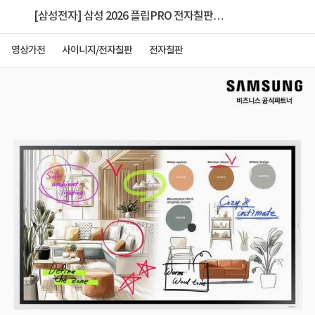
[삼성전자] 삼성 2026 플립PRO 전자칠판
55(138.7cm) LH55WMFWBGCXKR 본체+A형 이동
영상가전
사이니지/전자칠판
전자칠판
식스탠드