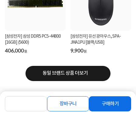
[삼성전자] 삼성 DDR5 PC5-44800
[삼성전자] 유선 광마우스, SPA-
[16GB] (5600)
JMA1PU [블랙/USB]
406,000
9,900
원
원
동일 브랜드 상품 더보기
로그인
공지사항
오시는길
회사소개
PC버전
장바구니
구매하기
1588-8377
컴퓨존 APP
(주)컴퓨존 사업자 정보
이용약관
개인정보처리방침
청소년보호정책
사업자확인