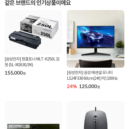
같은 브랜드의 인기상품이에요
[삼성전자] 정품토너 MLT-K250L 검
정 (SL-M2630/3K)
155,000
[삼성전자] 삼성 에센셜 모니터
원
LS24F330 60cm(24인치) 100Hz
24%
125,000
원