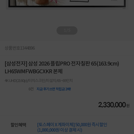
1
/
5
상품번호
1344896
[삼성전자] 삼성 2026 플립PRO 전자칠판 65(163.9cm)
LH65WMFWBGCXKR 본체
4K UHD(2160p)/터치스크린/미설치/65~69인치
0
건
지금 후기쓰면 적립금 2배!
2,330,000
원
[토스페이 X 계좌이체] 50,000원 즉시할인
할인혜택
(1,000,000원 이상 결제 시)