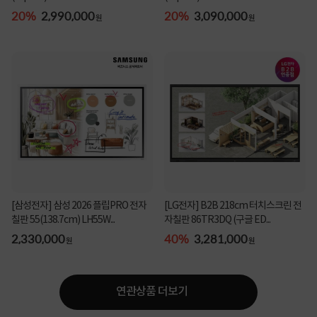
20%
2,990,000
20%
3,090,000
원
원
[삼성전자] 삼성 2026 플립PRO 전자
[LG전자] B2B 218cm 터치스크린 전
칠판 55(138.7cm) LH55W...
자칠판 86TR3DQ (구글 ED...
2,330,000
40%
3,281,000
원
원
연관상품 더보기