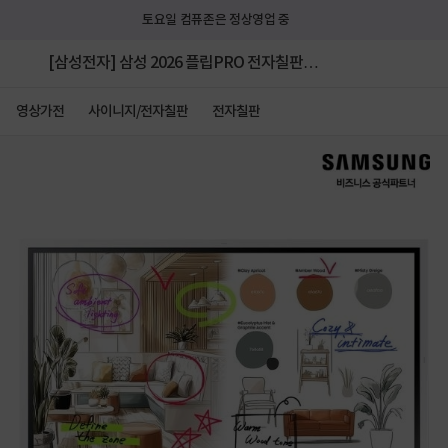
토요일 컴퓨존은 정상영업 중
[삼성전자] 삼성 2026 플립PRO 전자칠판
65(163.9cm) LH65WMFWBGCXKR 본체
영상가전
사이니지/전자칠판
전자칠판