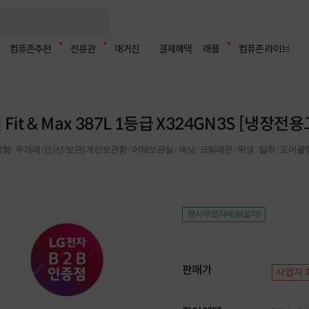
컴퓨존추천
전용관
매거진
결제혜택
래플
컴퓨존 라이브
it & Max 387L 1등급 X324GN3S [냉장전
어방향 : 우개폐 / [신선/보관] 계란보관함 / 야채보관실 / 색상 : 크림레몬 / 위생 : 탈취 / 도어
본사무료직배송(설치)
판매가
사업자 