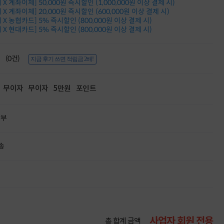
X 계좌이체] 50,000원 즉시할인 (1,000,000원 이상 결제 시)
적립금 3% 페이백
X 계좌이체] 20,000원 즉시할인 (600,000원 이상 결제 시)
시스코 스위칭허브
X 농협카드] 5% 즉시할인 (800,000원 이상 결제 시)
누적 금액 별
X 현대카드] 5% 즉시할인 (800,000원 이상 결제 시)
적립금 페이백!
Dell 구매왕
상품권 30만원
(0건)
지금 후기 쓰면 적립금 2배!
삼성모니터 여름맞이
특별 할인 이벤트
한단계 더 진화한
무이자
무이자
5만원
포인트
HAF II 500
AI 업무환경 완성
HP 워크스테이션
할부
여름맞이 사은품
HP 프로데스크 4
송
모든 것을 하나로
HP올인원 단독특가
네트워크 자재
혜택 PACK
Dell 구매 찬스
프로 에센셜
사업자 회원 전용
총 합계 금액