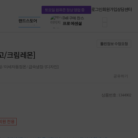
혜택 PACK
Dell 구매 찬스
Apple 기업전용관
로그인
회원가입
상담센터
토요일 컴퓨존 정상 영업 중
프로 에센셜
HP 브랜드스토어
타협 없는 게이밍
LG gram & 브랜드스토어
공식
HP OMEN
Microsoft 브랜드스토어
로지텍
AMD 브랜드스토어
정품 캠페인
Intel 브랜드스토어
틀린정보 수정요청
삼성 키보드&마우스
RAZER 브랜드스토어
10% 쿠폰 할인
Apple 기업전용관
용고/크림레몬]
케이블메이트 3분기
케이블 전설이 되다
쿨링 / 미세자동정온 / 급속냉장 / [디자인]
야식까지 책임진다!
승리를 부르는 오멘
공유하기
ASUS ROG
20주년 한정판
AMD로 시작하는
상품번호 : 1344902
스마트 오피스환경
AI비즈니스 노트북
HP엘리트북/프로북
비즈니스 강자
회원 전용
HP 프로북 4
리뷰 Npay 증정
MSI 공유기