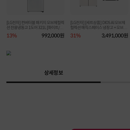
[LG전자] 컨버터블 패키지 오브제컬렉
[LG전자] [세트상품] DIOS AI 오브제
션 전용냉동고 1도어 321L [화이트/Y3
컬렉션 매직스페이스 냉장고 + 오브제
21MW3S]
컬렉션 식기...
원
13%
992,000원
31%
3,491,000원
상세정보