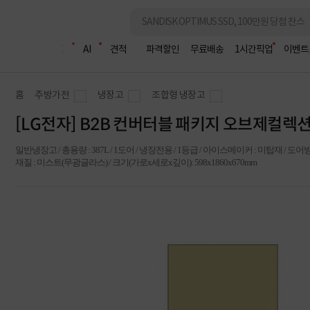
조립PC
AI
견적
파격할인
무료배송
1시간픽업
이벤트
홈
주방가전
냉장고
조합형 냉장고
[LG전자] B2B 컨버터블 패키지 오브제컬렉션 F
일반냉장고 / 총용량 : 387L / 1도어 / 냉장전용 / 1등급 / 아이스메이커 : 미탑재 / 도
재질 : 미스트(무광글라스) / 크기(가로x세로x깊이): 598x1860x670mm