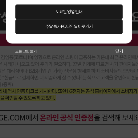
토요일 영업 안내
주말 특가PC 타임딜 바로가기
닫기
오늘 그만 보기