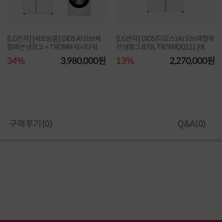
[LG전자] [세트상품] DIOS AI 오브제
[LG전자] DIOS(디오스) AI 오브제컬렉
컬렉션 냉장고 + TROMM 워시타워 [S
션 냉장고 870L T876MQQ111 [매직
836MQQ012 + W...
스페이스/에센...
34%
3,980,000원
13%
2,270,000원
구매후기(
0
)
Q&A(
0
)