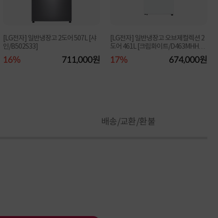
[LG전자] 일반냉장고 2도어 507L [샤
[LG전자] 일반냉장고 오브제컬렉션 2
인/B502S33]
도어 461L [크림화이트/D463MHH3
3]
16%
711,000원
17%
674,000원
배송/교환/환불