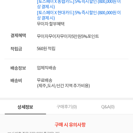
[토스페이 X 농협카드] 5% 즉시할인 (800,000원 이
상 결제 시)
[토스페이 X 현대카드] 5% 즉시할인 (800,000원 이
상 결제 시)
무이자 할부혜택
결제혜택
무이자
무이자
무이자
5만원
5%
포인트
560원 적립
적립금
업체직배송
배송정보
무료배송
배송비
(제주,도서/산간 지역 추가비용)
상세정보
구매후기(
0
)
Q&A(
0
)
구매 시 유의사항