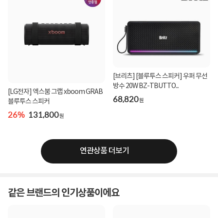
[브리츠] [블루투스 스피커] 우퍼 무선
방수 20W BZ-TBUTTO...
[LG전자] 엑스붐 그랩 xboom GRAB
68,820
원
블루투스 스피커
26%
131,800
원
연관상품 더보기
같은 브랜드의 인기상품이에요