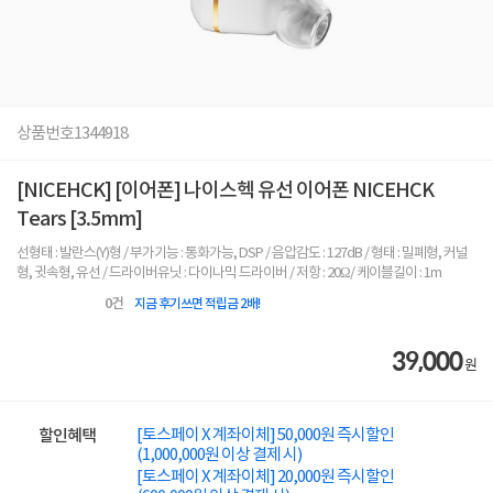
상품번호
1344918
[NICEHCK] [이어폰] 나이스헥 유선 이어폰 NICEHCK
Tears [3.5mm]
선형태 : 발란스(Y)형 / 부가기능 : 통화가능, DSP / 음압감도 : 127dB / 형태 : 밀폐형, 커널
형, 귓속형, 유선 / 드라이버유닛 : 다이나믹 드라이버 / 저항 : 20Ω/ 케이블길이 : 1m
0
건
지금 후기쓰면 적립금 2배!
39,000
원
[토스페이 X 계좌이체] 50,000원 즉시할인
할인혜택
(1,000,000원 이상 결제 시)
[토스페이 X 계좌이체] 20,000원 즉시할인