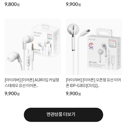
9,800
9,900
원
원
[아이리버] [이어폰] AUX타입 커널형
[아이리버] [이어폰] 오픈형 유선 이어
스테레오 유선 이어폰...
폰 IDP-G303 [C타입]...
9,900
9,900
원
원
연관상품 더보기