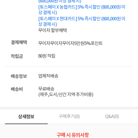
(600,000원 이상 결제 시)
[토스페이 X 농협카드] 5% 즉시할인 (800,000원 이
상 결제 시)
[토스페이 X 현대카드] 5% 즉시할인 (800,000원 이
상 결제 시)
무이자 할부혜택
결제혜택
무이자
무이자
무이자
5만원
5%
포인트
80원 적립
적립금
업체직배송
배송정보
무료배송
배송비
(제주,도서/산간 지역 추가비용)
상세정보
구매후기(
0
)
Q&A(
0
)
구매 시 유의사항