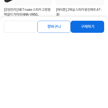
[강원전자] NETmate 스피커 고정형
[애쉬톤] 2채널 스피커 방진매트 AT-
벽걸이 거치대 NMA-VMS0...
30
5,000
24,900
원
원
장바구니
구매하기
연관상품 더보기
같은 브랜드의 인기상품이에요