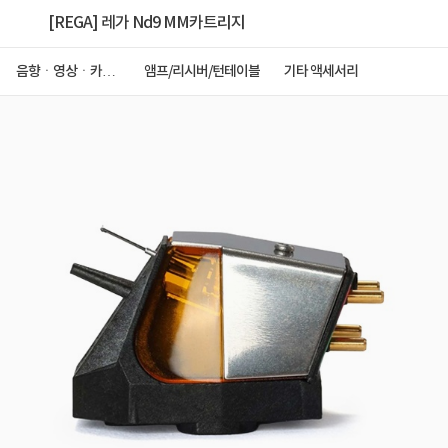
[REGA] 레가 Nd9 MM카트리지
음향ㆍ영상ㆍ카메
앰프/리시버/턴테이블
기타 액세서리
라