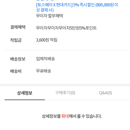
[토스페이 X 현대카드] 5% 즉시할인 (800,000원 이
상 결제 시)
무이자 할부혜택
결제혜택
무이자
무이자
무이자
5만원
5%
포인트
3,600원 적립
적립금
업체직배송
배송정보
무료배송
배송비
상세정보
구매후기(
0
)
Q&A(
0
)
상세정보를
확대
해서 볼 수 있습니다.