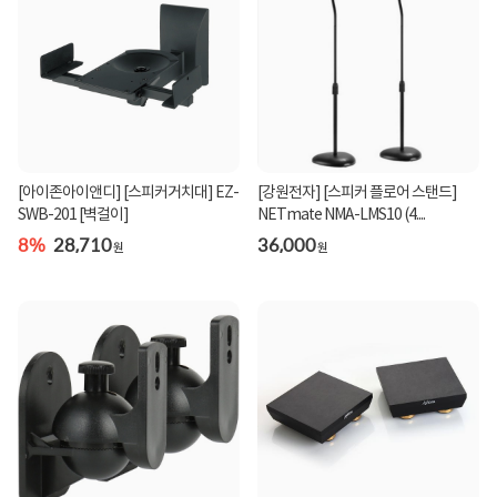
[아이존아이앤디] [스피커거치대] EZ-
[강원전자] [스피커 플로어 스탠드]
SWB-201 [벽걸이]
NETmate NMA-LMS10 (4....
8%
28,710
36,000
원
원