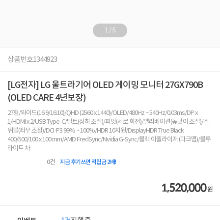
1
/
5
상품번호
1344923
[LG전자] LG 울트라기어 OLED 게이밍 모니터 27GX790B
(OLED CARE 4년보장)
27형/와이드(16:9/16:10)/QHD (2560 x 1440)/OLED/480Hz ~ 540Hz/0.03ms/DP x
1/HDMI x 2/USB Type-C/틸트(상하 조절)/피벗(세로 회전)/엘리베이션(높낮이 조절)/스
위블(좌우 조절)/DCI-P3 99% ~ 100%/HDR 10지원/DisplayHDR True Black
400/500/100 x 100 mm/AMD FredSync/Nvidia G-Sync/블랙 이퀄라이저 (다크맵)/블루
라이트 차
0
건
지금 후기쓰면 적립금 2배!
1,520,000
원