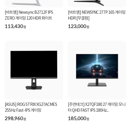
[비트엠] Newsync B2712F IPS
[비트엠] NEWSYNC 277P 165 게이밍
ZERO 게이밍 120 HDR 화이트
HDR [무결점]
113,430
123,000
원
원
[ASUS] ROG STRIX XG27ACMES
[주연테크] X27QF180 27 게이밍 모니
255Hz Fast-IPS 게이밍
터 QHD FAST IPS 180Hz...
298,960
185,000
원
원