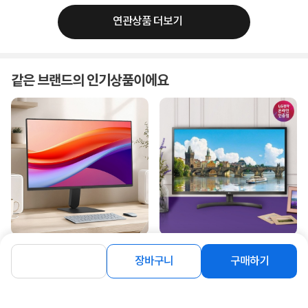
연관상품 더보기
같은 브랜드의 인기상품이에요
[LG전자] LG PC 모니터 27U411A
[LG전자] LG PC 모니터 32MN500M
장바구니
구매하기
68cm(27인치) IPS 120Hz ▶
80cm(32인치) IPS 75Hz
27MR400 후속 제품 ◀
1%
178,000
3%
259,000
원
원