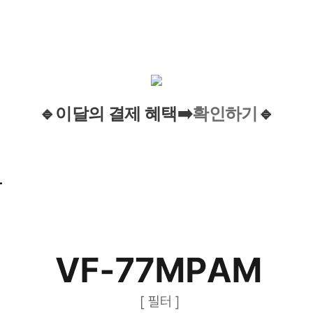
확인하기
🔹이
달
의
결제
혜택
➡️
🔹