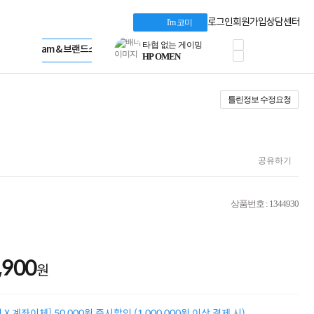
HP OMEN
HP 브랜드스토어
로지텍
LG gram & 브랜드스토어
로그인
회원가입
상담센터
I'm 코미
정품 캠페인
Microsoft 브랜드스토어
삼성 키보드&마우스
AMD 브랜드스토어
공식
10% 쿠폰 할인
Intel 브랜드스토어
케이블메이트 3분기
RAZER 브랜드스토어
케이블 전설이 되다
Apple 기업전용관
틀린정보 수정요청
야식까지 책임진다!
승리를 부르는 오멘
ASUS ROG
20주년 한정판
AMD로 시작하는
공유하기
스마트 오피스환경
AI비즈니스 노트북
HP엘리트북/프로북
상품번호 : 1344930
비즈니스 강자
HP 프로북 4
리뷰 Npay 증정
MSI 공유기
,900
적립금 3% 페이백
원
시스코 스위칭허브
누적 금액 별
적립금 페이백!
X 계좌이체] 50,000원 즉시할인 (1,000,000원 이상 결제 시)