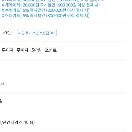
Dell 구매왕
X 계좌이체] 20,000원 즉시할인 (600,000원 이상 결제 시)
상품권 30만원
X 농협카드] 5% 즉시할인 (800,000원 이상 결제 시)
X 현대카드] 5% 즉시할인 (800,000원 이상 결제 시)
삼성모니터 여름맞이
특별 할인 이벤트
한단계 더 진화한
(0건)
HAF II 500
지금 후기 쓰면 적립금 2배!
AI 업무환경 완성
HP 워크스테이션
무이자
무이자
5만원
포인트
여름맞이 사은품
HP 프로데스크 4
모든 것을 하나로
HP올인원 단독특가
네트워크 자재
혜택 PACK
할부
Dell 구매 찬스
프로 에센셜
송
도서/산간 지역 추가비용)