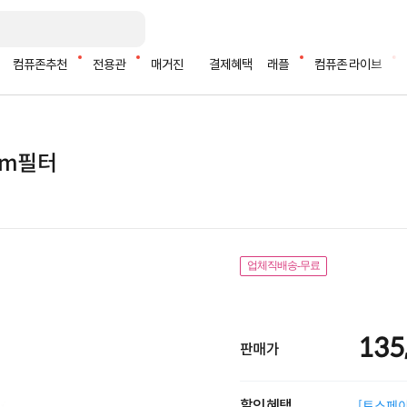
컴퓨존추천
전용관
매거진
결제혜택
래플
컴퓨존 라이브
7mm필터
업체직배송-무료
135
판매가
할인혜택
[토스페이 