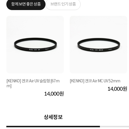
함께 보면 좋은 상품
브랜드 인기 상품
[KENKO] 겐코 Air UV 슬림형 [67m
[KENKO] 겐코 Air MC UV 52mm
m]
14,000원
원
14,000원
상세정보