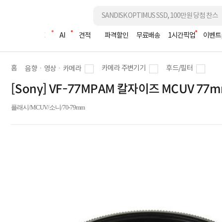
조립PC
AI
견적
파격할인
무료배송
1시간픽업
이벤트
홈
카메라 주변기기
후드/필터
음향ㆍ영상ㆍ카메라
[Sony] VF-77MPAM 칼자이즈 MCUV 7
플래시/MCUV/소니/70-79mm