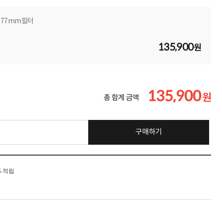
V 77mm필터
135,900
원
135,900
원
총 합계 금액
구매하기
% 적립