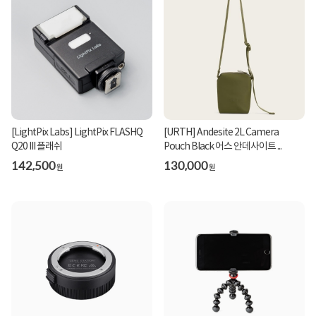
[LightPix Labs] LightPix FLASHQ
[URTH] Andesite 2L Camera
Q20 III 플래쉬
Pouch Black 어스 안데사이트 ...
142,500
130,000
원
원