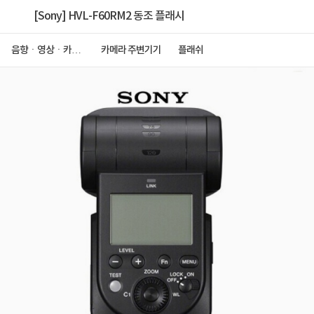
[Sony] HVL-F60RM2 동조 플래시
음향ㆍ영상ㆍ카메
카메라 주변기기
플래쉬
라