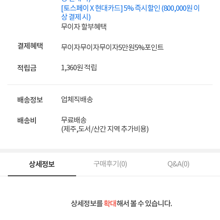
[토스페이 X 현대카드] 5% 즉시할인 (800,000원 이
상 결제 시)
무이자 할부혜택
결제혜택
무이자
무이자
무이자
5만원
5%
포인트
1,360원 적립
적립금
업체직배송
배송정보
무료배송
배송비
(제주,도서/산간 지역 추가비용)
상세정보
구매후기(
0
)
Q&A(
0
)
상세정보를
확대
해서 볼 수 있습니다.