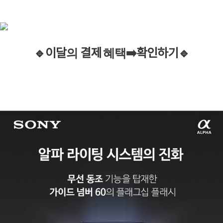
🔹이
달
의
결제
혜택
➡️
확인하기
🔹