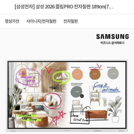
[삼성전자] 삼성 2026 플립PRO 전자칠판 189cm(75
인치) LH75WMFWLGCXKR 본체+벽걸이
영상가전
사이니지/전자칠판
전자칠판