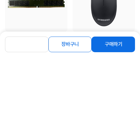
[삼성전자] 삼성 DDR5 PC5-44800
[삼성전자] 유선 광마우스, SPA-
[16GB] (5600)
JMA1PU [블랙/USB]
장바구니
구매하기
406,000
9,900
원
원
동일 브랜드 상품 더보기
로그인
공지사항
오시는길
회사소개
PC버전
1588-8377
컴퓨존 APP
(주)컴퓨존 사업자 정보
이용약관
개인정보처리방침
청소년보호정책
사업자확인