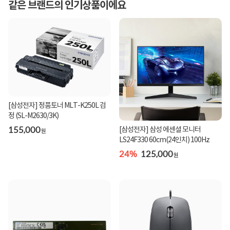
같은 브랜드의 인기상품이에요
[삼성전자] 정품토너 MLT-K250L 검
정 (SL-M2630/3K)
155,000
[삼성전자] 삼성 에센셜 모니터
원
LS24F330 60cm(24인치) 100Hz
24%
125,000
원