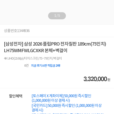
1
/
5
상품번호
1344936
[삼성전자] 삼성 2026 플립PRO 전자칠판 189cm(75인치)
LH75WMFWLGCXKR 본체+벽걸이
4K UHD(2160p)/터치스크린/75~79인치/벽걸이
0
건
지금 후기쓰면 적립금 2배!
3,320,000
원
[토스페이 X 계좌이체] 50,000원 즉시할인
할인혜택
(1,000,000원 이상 결제 시)
[국민카드] 50,000원 즉시할인 (1,000,000원 이상
결제 시)