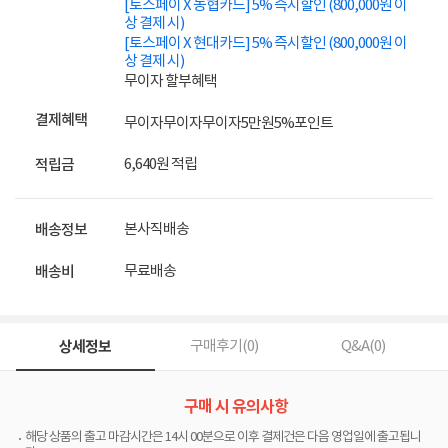
[토스페이 X 농협카드] 5% 즉시할인 (800,000원 이
상 결제 시)
[토스페이 X 현대카드] 5% 즉시할인 (800,000원 이
상 결제 시)
무이자 할부혜택
결제혜택
무이자
무이자
무이자
5만원
5%
포인트
6,640원 적립
적립금
본사직배송
배송정보
무료배송
배송비
상세정보
구매후기(
0
)
Q&A(
0
)
구매 시 유의사항
해당 상품의 출고 마감시간은 14시 00분으로 이후 결제건은 다음 영업일에 출고됩니