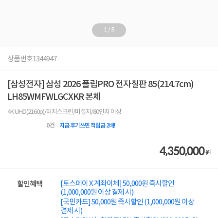
1
/
5
상품번호
1344947
[삼성전자] 삼성 2026 플립PRO 전자칠판 85(214.7cm)
LH85WMFWLGCXKR 본체
4K UHD(2160p)/터치스크린/미설치/80인치 이상
0
건
지금 후기쓰면 적립금 2배!
4,350,000
원
[토스페이 X 계좌이체] 50,000원 즉시할인
할인혜택
(1,000,000원 이상 결제 시)
[국민카드] 50,000원 즉시할인 (1,000,000원 이상
결제 시)