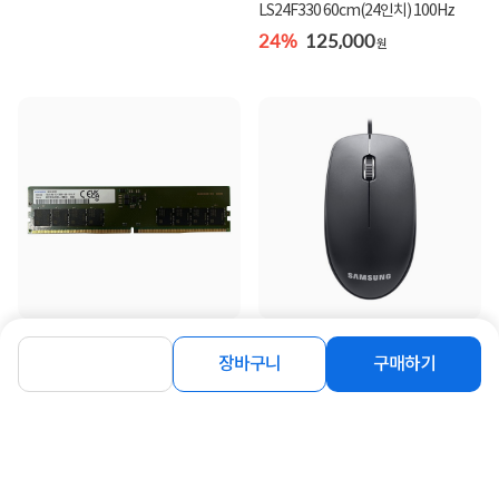
LS24F330 60cm(24인치) 100Hz
24%
125,000
원
[삼성전자] 삼성 DDR5 PC5-44800
[삼성전자] 유선 광마우스, SPA-
[16GB] (5600)
JMA1PU [블랙/USB]
장바구니
구매하기
405,000
9,900
원
원
동일 브랜드 상품 더보기