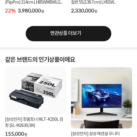
(FlipPro) 214cm LH85WMBWLG...
칠판 55(138.7cm) LH55W...
22%
3,980,000
2,330,000
원
원
연관상품 더보기
같은 브랜드의 인기상품이에요
[삼성전자] 정품토너 MLT-K250L 검
정 (SL-M2630/3K)
155,000
[삼성전자] 삼성 에센셜 모니터
원