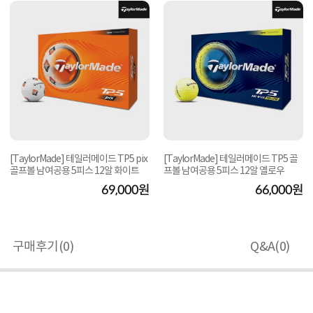
[TaylorMade] 테일러메이드 TP5 pix
[TaylorMade] 테일러메이드 TP5 골
골프볼 남여공용 5피스 12알 화이트
프볼 남여공용 5피스 12알 옐로우
69,000원
66,000원
구매후기(
0
)
Q&A(
0
)