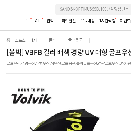
조립PC
AI
견적
파격할인
무료배송
1시간픽업
이벤트
홈
골프
골프용품
스포츠ㆍ레저
[볼빅] VBFB 컬러 배색 경량 UV 대형 골프우
골프우산,경량우산,대형우산,장우산,골프용품,볼빅골프우산,경량골프우산,UV차단