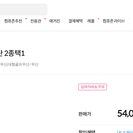
컴퓨존추천
전용관
매거진
결제혜택
래플
컴퓨존 라이브
산 2종택1
우산,대형골프우산 / 우산
업체직배송-무료
54,
판매가
할인혜택
[토스페이 