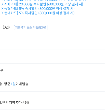
적립금 3% 페이백
X 계좌이체] 20,000원 즉시할인 (600,000원 이상 결제 시)
시스코 스위칭허브
X 농협카드] 5% 즉시할인 (800,000원 이상 결제 시)
X 현대카드] 5% 즉시할인 (800,000원 이상 결제 시)
누적 금액 별
적립금 페이백!
Dell 구매왕
(0건)
상품권 30만원
지금 후기 쓰면 적립금 2배!
삼성모니터 여름맞이
특별 할인 이벤트
한단계 더 진화한
HAF II 500
AI 업무환경 완성
HP 워크스테이션
여름맞이 사은품
HP 프로데스크 4
할부
모든 것을 하나로
HP올인원 단독특가
네트워크 자재
 | 평균
1일
이내 발송
혜택 PACK
Dell 구매 찬스
프로 에센셜
도서/산간 지역 추가비용)