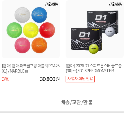
[혼마] 혼마 파크골프공 마블3 [PGA25
[혼마] 2026 D1 스피드몬스터 골프볼
(3피스) / D1 SPEEDMONSTER
01] / MARBLEⅢ
3%
30,800원
사업자 회원 전용
배송/교환/환불