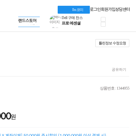
혜택 PACK
Apple 기업전용관
Dell 구매 찬스
로그인
회원가입
상담센터
I'm 코미
HP 브랜드스토어
프로 에센셜
LG gram & 브랜드스토어
타협 없는 게이밍
공식
Microsoft 브랜드스토어
HP OMEN
AMD 브랜드스토어
로지텍
Intel 브랜드스토어
정품 캠페인
RAZER 브랜드스토어
틀린정보 수정요청
삼성 키보드&마우스
Apple 기업전용관
10% 쿠폰 할인
케이블메이트 3분기
케이블 전설이 되다
야식까지 책임진다!
공유하기
승리를 부르는 오멘
ASUS ROG
20주년 한정판
상품번호 : 1344955
AMD로 시작하는
스마트 오피스환경
AI비즈니스 노트북
HP엘리트북/프로북
000
비즈니스 강자
원
HP 프로북 4
리뷰 Npay 증정
MSI 공유기
X 계좌이체] 50,000원 즉시할인 (1,000,000원 이상 결제 시)