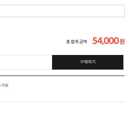
54,000
원
총 합계 금액
구매하기
% 적립