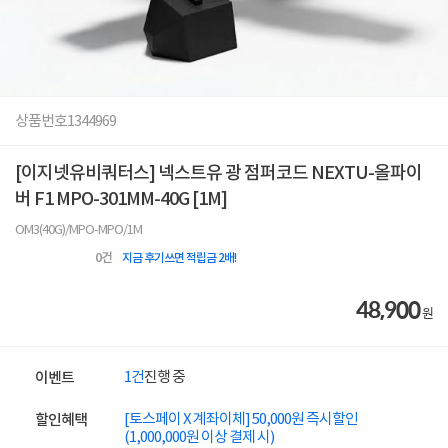
상품번호
1344969
[이지넷유비쿼터스] 넥스트유 광 점퍼코드 NEXTU-올파이
버 F1 MPO-301MM-40G [1M]
OM3(40G)/MPO-MPO/1M
0
건
지금 후기쓰면 적립금 2배!
48,900
원
1건
진행 중
이벤트
[토스페이 X 계좌이체] 50,000원 즉시할인
할인혜택
(1,000,000원 이상 결제 시)