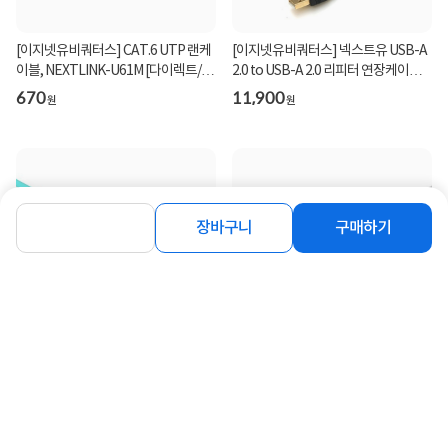
[이지넷유비쿼터스] CAT.6 UTP 랜케
[이지넷유비쿼터스] 넥스트유 USB-A
이블, NEXTLINK-U61M [다이렉트/단
2.0 to USB-A 2.0 리피터 연장케이블,
선] [그레이/1m...
NEXT-USB1...
670
11,900
원
원
장바구니
구매하기
[이지넷유비쿼터스] 넥스트유 LC-LC,
[이지넷유비쿼터스] CAT.5E UTP 랜
OM3, 멀티 광점퍼코드 5M [NEXT-
케이블, NEXTLINK-U5E50CM [다이
LL305MM-10G]
렉트/단선] [그레...
5,200
290
원
원