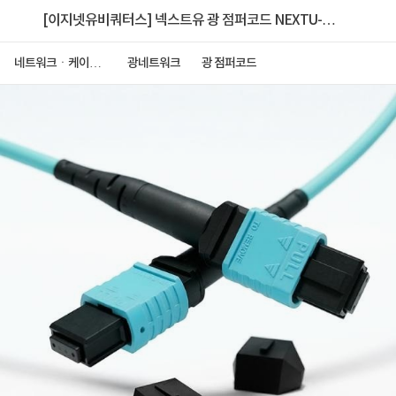
[이지넷유비쿼터스] 넥스트유 광 점퍼코드 NEXTU-올
파이버 F1 MPO-301MM-40G [1M]
네트워크ㆍ케이블
광네트워크
광 점퍼코드
ㆍCCTV