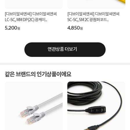
[디브이알씨앤씨] 디브이알씨앤씨
[디브이알씨앤씨] 디브이알씨앤씨
LC-SC, MM DP(2C) 광케이...
SC-SC, SM 2C 광점퍼코드...
5,200
4,850
원
원
연관상품 더보기
같은 브랜드의 인기상품이에요