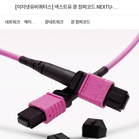
[이지넷유비쿼터스] 넥스트유 광 점퍼코드 NEXTU-올
파이버 F2 MPO-401MM-100G [1M]
네트워크ㆍ케이블
광네트워크
광 점퍼코드
ㆍCCTV