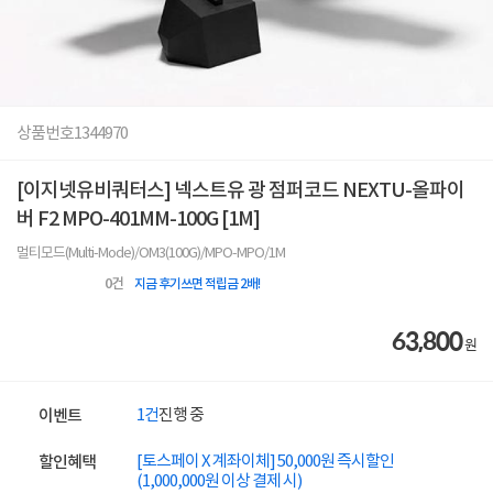
상품번호
1344970
[이지넷유비쿼터스] 넥스트유 광 점퍼코드 NEXTU-올파이
버 F2 MPO-401MM-100G [1M]
멀티모드(Multi-Mode)/OM3(100G)/MPO-MPO/1M
0
건
지금 후기쓰면 적립금 2배!
63,800
원
1건
진행 중
이벤트
[토스페이 X 계좌이체] 50,000원 즉시할인
할인혜택
(1,000,000원 이상 결제 시)