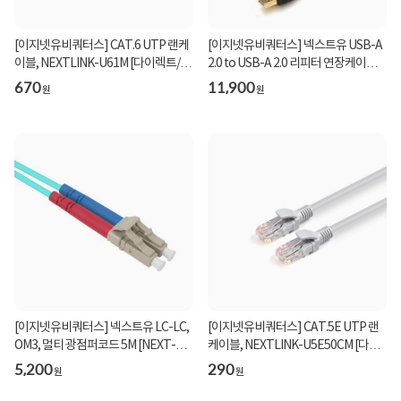
[이지넷유비쿼터스] CAT.6 UTP 랜케
[이지넷유비쿼터스] 넥스트유 USB-A
이블, NEXTLINK-U61M [다이렉트/단
2.0 to USB-A 2.0 리피터 연장케이블,
선] [그레이/1m...
NEXT-USB1...
670
11,900
원
원
[이지넷유비쿼터스] 넥스트유 LC-LC,
[이지넷유비쿼터스] CAT.5E UTP 랜
OM3, 멀티 광점퍼코드 5M [NEXT-
케이블, NEXTLINK-U5E50CM [다이
LL305MM-10G]
렉트/단선] [그레...
5,200
290
원
원