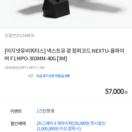
상품번호
1344976
[이지넷유비쿼터스] 넥스트유 광 점퍼코드 NEXTU-올파이
버 F1 MPO-303MM-40G [3M]
OM3(40G)/MPO-MPO/ / 3M
0
건
지금 후기쓰면 적립금 2배!
57,000
원
1건
진행 중
이벤트
[토스페이 X 계좌이체] 50,000원 즉시할인
할인혜택
(1,000,000원 이상 결제 시)