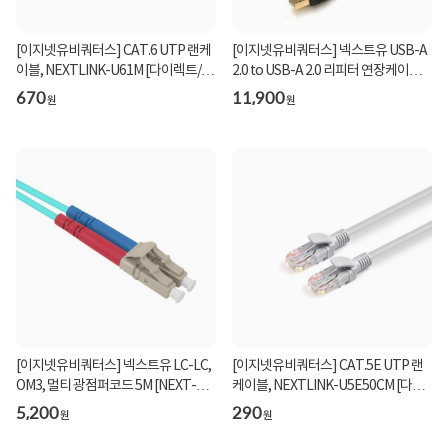
[이지넷유비쿼터스] CAT.6 UTP 랜케
[이지넷유비쿼터스] 넥스트유 USB-A
이블, NEXTLINK-U61M [다이렉트/단
2.0 to USB-A 2.0 리피터 연장케이블,
선] [그레이/1m...
NEXT-USB1...
670
11,900
원
원
[이지넷유비쿼터스] 넥스트유 LC-LC,
[이지넷유비쿼터스] CAT.5E UTP 랜
OM3, 멀티 광점퍼코드 5M [NEXT-
케이블, NEXTLINK-U5E50CM [다이
LL305MM-10G]
렉트/단선] [그레...
5,200
290
원
원