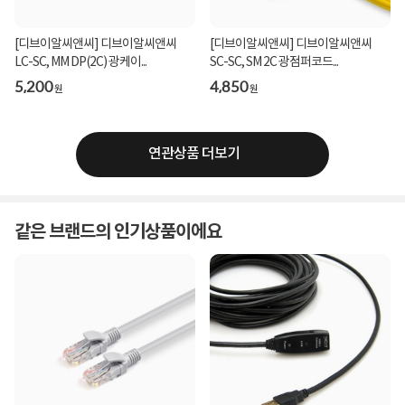
[디브이알씨앤씨] 디브이알씨앤씨
[디브이알씨앤씨] 디브이알씨앤씨
LC-SC, MM DP(2C) 광케이...
SC-SC, SM 2C 광점퍼코드...
5,200
4,850
원
원
연관상품 더보기
같은 브랜드의 인기상품이에요