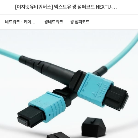
[이지넷유비쿼터스] 넥스트유 광 점퍼코드 NEXTU-올
파이버 F1 MPO-303MM-40G [3M]
네트워크ㆍ케이블
광네트워크
광 점퍼코드
ㆍCCTV