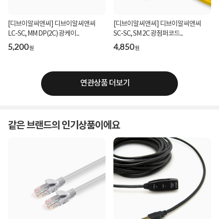
[디브이알씨앤씨] 디브이알씨앤씨
[디브이알씨앤씨] 디브이알씨앤씨
LC-SC, MM DP(2C) 광케이...
SC-SC, SM 2C 광점퍼코드...
5,200
4,850
원
원
연관상품 더보기
같은 브랜드의 인기상품이에요