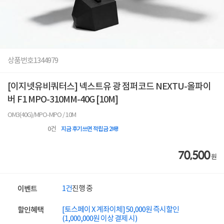
상품번호
1344979
[이지넷유비쿼터스] 넥스트유 광 점퍼코드 NEXTU-올파이
버 F1 MPO-310MM-40G [10M]
OM3(40G)/MPO-MPO / 10M
0
건
지금 후기쓰면 적립금 2배!
70,500
원
1건
진행 중
이벤트
[토스페이 X 계좌이체] 50,000원 즉시할인
할인혜택
(1,000,000원 이상 결제 시)