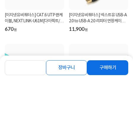
[이지넷유비쿼터스] CAT.6 UTP 랜케
[이지넷유비쿼터스] 넥스트유 USB-A
이블, NEXTLINK-U61M [다이렉트/단
2.0 to USB-A 2.0 리피터 연장케이블,
선] [그레이/1m...
NEXT-USB1...
670
11,900
원
원
장바구니
구매하기
[이지넷유비쿼터스] 넥스트유 LC-LC,
[이지넷유비쿼터스] CAT.5E UTP 랜
OM3, 멀티 광점퍼코드 5M [NEXT-
케이블, NEXTLINK-U5E50CM [다이
LL305MM-10G]
렉트/단선] [그레...
5,200
290
원
원