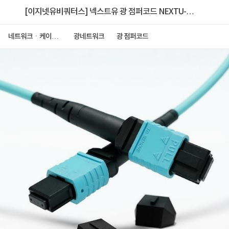
[이지넷유비쿼터스] 넥스트유 광 점퍼코드 NEXTU-올
파이버 F1 MPO-310MM-40G [10M]
네트워크ㆍ케이블
광네트워크
광 점퍼코드
ㆍCCTV