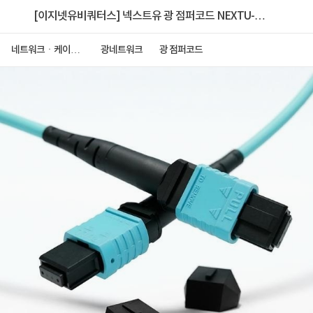
[이지넷유비쿼터스] 넥스트유 광 점퍼코드 NEXTU-올
파이버 F1 MPO-320MM-40G [20M]
네트워크ㆍ케이블
광네트워크
광 점퍼코드
ㆍCCTV