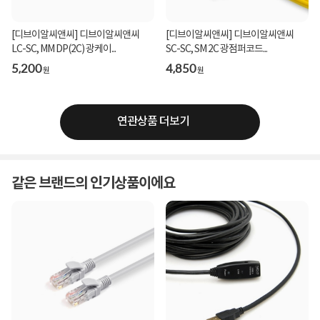
[디브이알씨앤씨] 디브이알씨앤씨
[디브이알씨앤씨] 디브이알씨앤씨
LC-SC, MM DP(2C) 광케이...
SC-SC, SM 2C 광점퍼코드...
5,200
4,850
원
원
연관상품 더보기
같은 브랜드의 인기상품이에요