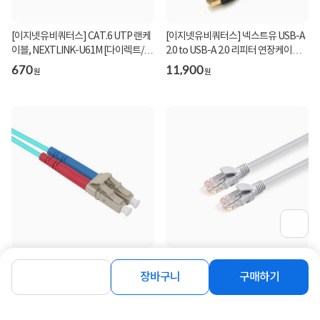
[이지넷유비쿼터스] CAT.6 UTP 랜케
[이지넷유비쿼터스] 넥스트유 USB-A
이블, NEXTLINK-U61M [다이렉트/단
2.0 to USB-A 2.0 리피터 연장케이블,
선] [그레이/1m...
NEXT-USB1...
670
11,900
원
원
[이지넷유비쿼터스] 넥스트유 LC-LC,
[이지넷유비쿼터스] CAT.5E UTP 랜
OM3, 멀티 광점퍼코드 5M [NEXT-
케이블, NEXTLINK-U5E50CM [다이
장바구니
구매하기
LL305MM-10G]
렉트/단선] [그레...
5,200
290
원
원