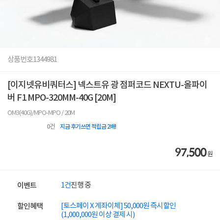
상품번호
1344981
[이지넷유비쿼터스] 넥스트유 광 점퍼코드 NEXTU-올파이
버 F1 MPO-320MM-40G [20M]
OM3(40G)/MPO-MPO / 20M
0
건
지금 후기쓰면 적립금 2배!
97,500
원
1건
진행 중
이벤트
[토스페이 X 계좌이체] 50,000원 즉시할인
할인혜택
(1,000,000원 이상 결제 시)