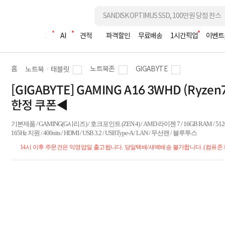
조립PC
AI
견적
파격할인
무료배송
1시간픽업
이벤트
홈
노트북존
GIGABYTE
노트북ㆍ태블릿
[GIGABYTE] GAMING A16 3WHD (Ryze
한정 쿠폰◀
기본제품 / GAMING(G시리즈) / 호크포인트 (ZEN 4) / AMD 라이젠 7 / 16GB RAM / 512GB 
165Hz 지원 / 400nits / HDMI / USB 3.2 / USBType-A / LAN / 무선랜 / 블루투스
14시 이후 주문건은 익영업일 출고됩니다. 당일택배/새벽배송 불가합니다. (컴퓨존 