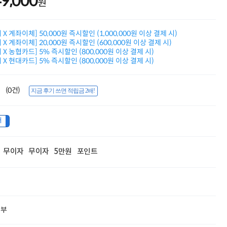
49,000
원
적립금 3% 페이백
시스코 스위칭허브
누적 금액 별
X 계좌이체] 50,000원 즉시할인 (1,000,000원 이상 결제 시)
적립금 페이백!
X 계좌이체] 20,000원 즉시할인 (600,000원 이상 결제 시)
Dell 구매왕
X 농협카드] 5% 즉시할인 (800,000원 이상 결제 시)
상품권 30만원
X 현대카드] 5% 즉시할인 (800,000원 이상 결제 시)
삼성모니터 여름맞이
특별 할인 이벤트
한단계 더 진화한
(0건)
지금 후기 쓰면 적립금 2배!
HAF II 500
AI 업무환경 완성
HP 워크스테이션
내
여름맞이 사은품
HP 프로데스크 4
모든 것을 하나로
무이자
무이자
5만원
포인트
HP올인원 단독특가
네트워크 자재
혜택 PACK
Dell 구매 찬스
프로 에센셜
할부