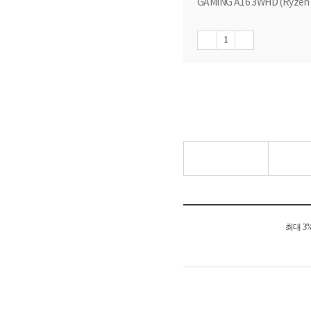
GAMING A16 3WHD (Ryzen
최대 3