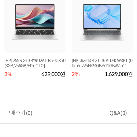
[HP] 255R G10 BY9U2AT R5-7535U
[HP] 프로북 4 G1i 16 AI D4CW8PT (U
(8GB/256GB/FD) [CTO]
ltra5-225H/24GB/512GB/Win11Pr
o) [기본제품]★...
3%
629,000원
2%
1,629,000원
구매후기(
0
)
Q&A(
0
)