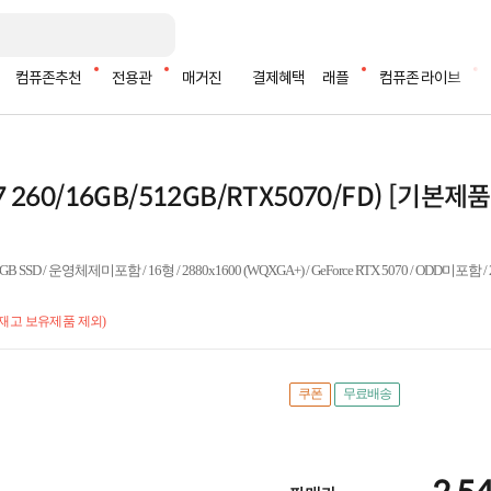
컴퓨존추천
전용관
매거진
결제혜택
래플
컴퓨존 라이브
n7 260/16GB/512GB/RTX5070/FD) [기본제
SSD / 운영체제미포함 / 16형 / 2880x1600 (WQXGA+) / GeForce RTX 5070 / ODD미포함 / 
재고 보유제품 제외)
쿠폰
무료배송