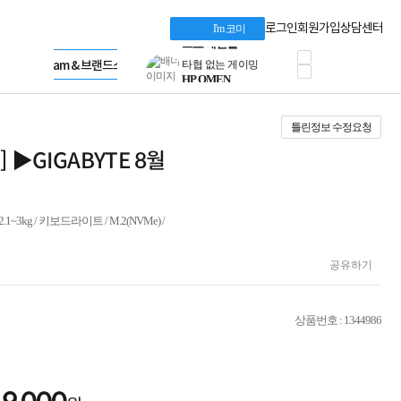
혜택 PACK
Dell 구매 찬스
Apple 기업전용관
로그인
회원가입
상담센터
I'm 코미
프로 에센셜
HP 브랜드스토어
타협 없는 게이밍
LG gram & 브랜드스토어
공식
HP OMEN
Microsoft 브랜드스토어
로지텍
AMD 브랜드스토어
정품 캠페인
Intel 브랜드스토어
틀린정보 수정요청
삼성 키보드&마우스
RAZER 브랜드스토어
10% 쿠폰 할인
Apple 기업전용관
품] ▶GIGABYTE 8월
케이블메이트 3분기
케이블 전설이 되다
야식까지 책임진다!
승리를 부르는 오멘
2.1~3kg / 키보드라이트 / M.2(NVMe) /
ASUS ROG
20주년 한정판
공유하기
AMD로 시작하는
스마트 오피스환경
AI비즈니스 노트북
상품번호 : 1344986
HP엘리트북/프로북
비즈니스 강자
HP 프로북 4
리뷰 Npay 증정
MSI 공유기