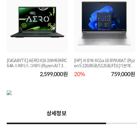
[GIGABYTE] AERO X16 1WH93KRC
[HP] 프로북 4 G1a 16 BY9U0AT (Ryz
64A 스페이스 그레이 (Ryzen AI 7 35
en 5 220/8GB/512GB/FD) [기본제
0/32GB/1TB/RTX5070...
품]★컴퓨존 단독...
원
2,599,000원
20%
759,000원
상세정보