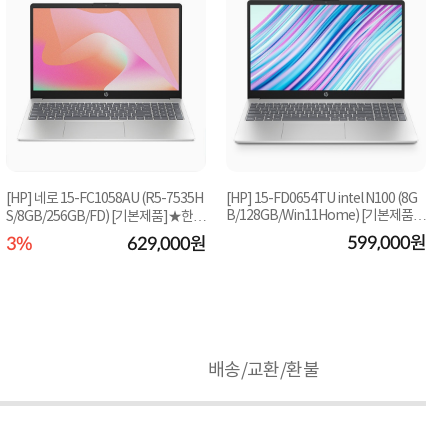
[HP] 네로 15-FC1058AU (R5-7535H
[HP] 15-FD0654TU intel N100 (8G
B/128GB/Win11Home) [기본제품]
S/8GB/256GB/FD) [기본제품]★한정
★컴퓨존 단독! 8만원...
수량! 즉시할인★
599,000원
3%
629,000원
배송/교환/환불