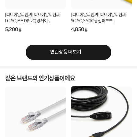
[디브이알씨앤씨] 디브이알씨앤씨
[디브이알씨앤씨] 디브이알씨앤씨
LC-SC, MM DP(2C) 광케이...
SC-SC, SM 2C 광점퍼코드...
5,200
4,850
원
원
연관상품 더보기
같은 브랜드의 인기상품이에요