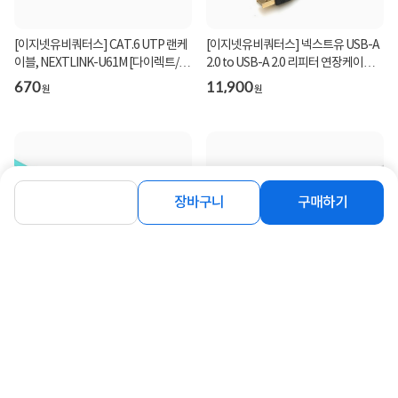
[이지넷유비쿼터스] CAT.6 UTP 랜케
[이지넷유비쿼터스] 넥스트유 USB-A
이블, NEXTLINK-U61M [다이렉트/단
2.0 to USB-A 2.0 리피터 연장케이블,
선] [그레이/1m...
NEXT-USB1...
670
11,900
원
원
장바구니
구매하기
[이지넷유비쿼터스] 넥스트유 LC-LC,
[이지넷유비쿼터스] CAT.5E UTP 랜
OM3, 멀티 광점퍼코드 5M [NEXT-
케이블, NEXTLINK-U5E50CM [다이
LL305MM-10G]
렉트/단선] [그레...
5,200
290
원
원