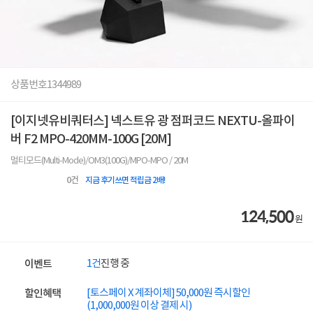
상품번호
1344989
[이지넷유비쿼터스] 넥스트유 광 점퍼코드 NEXTU-올파이
버 F2 MPO-420MM-100G [20M]
멀티모드(Multi-Mode)/OM3(100G)/MPO-MPO / 20M
0
건
지금 후기쓰면 적립금 2배!
124,500
원
1건
진행 중
이벤트
[토스페이 X 계좌이체] 50,000원 즉시할인
할인혜택
(1,000,000원 이상 결제 시)