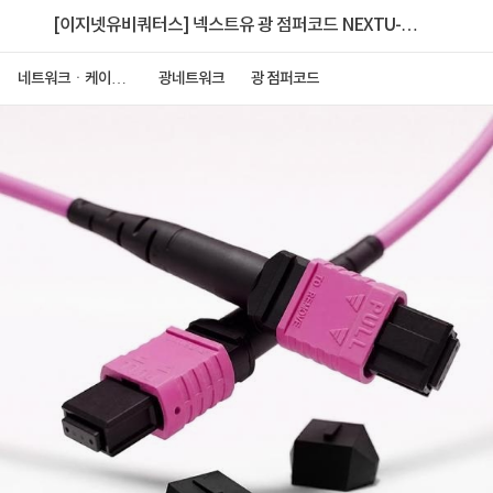
[이지넷유비쿼터스] 넥스트유 광 점퍼코드 NEXTU-올
파이버 F2 MPO-420MM-100G [20M]
네트워크ㆍ케이블
광네트워크
광 점퍼코드
ㆍCCTV