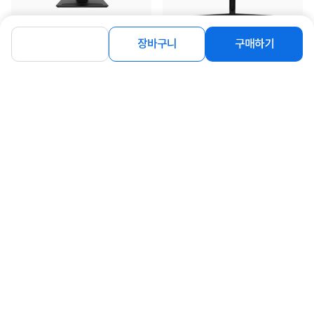
[MSI] PRO MP273L E14-900 IPS 144
[대성글로벌코리아] ViewSync
장바구니
구매하기
시력보호 [무결점]
VSO273-100F ▶ VSO273-100 ...
13%
120,000
20%
95,000
원
원
연관상품 더보기
같은 브랜드의 인기상품이에요