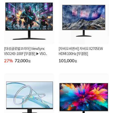
[대성글로벌코리아] ViewSync
[자비오씨엔씨] 자비오 X2705EW
VSO243-100F [무결점] ▶ VSO...
HDMI 100Hz [무결점]
27%
72,000
101,000
원
원