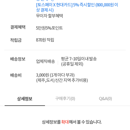
[토스페이 X 현대카드] 5% 즉시할인 (800,000원 이
상 결제 시)
무이자 할부혜택
결제혜택
5만원
5%
포인트
870원 적립
적립금
평균 7~10일이내 발송
배송정보
업체직배송
(공휴일 제외)
3,000원 (1개 마다 부과)
배송비
(제주,도서/산간 지역 추가비용)
상세정보
구매후기(
0
)
Q&A(
0
)
상세정보를
확대
해서 볼 수 있습니다.