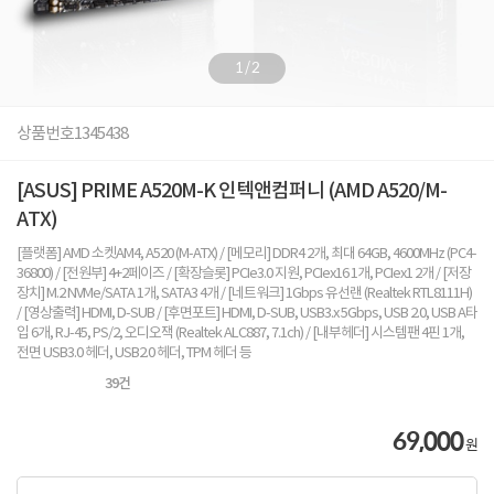
1
/
2
상품번호
1345438
[ASUS] PRIME A520M-K 인텍앤컴퍼니 (AMD A520/M-
ATX)
[플랫폼] AMD 소켓AM4, A520 (M-ATX) / [메모리] DDR4 2개, 최대 64GB, 4600MHz (PC4-
36800) / [전원부] 4+2페이즈 / [확장슬롯] PCIe3.0 지원, PCIex16 1개, PCIex1 2개 / [저장
장치] M.2 NVMe/SATA 1개, SATA3 4개 / [네트워크] 1Gbps 유선랜 (Realtek RTL8111H)
/ [영상출력] HDMI, D-SUB / [후면포트] HDMI, D-SUB, USB3.x 5Gbps, USB 2.0, USB A타
입 6개, RJ-45, PS/2, 오디오잭 (Realtek ALC887, 7.1ch) / [내부헤더] 시스템팬 4핀 1개,
전면 USB3.0 헤더, USB2.0 헤더, TPM 헤더 등
39
건
69,000
원