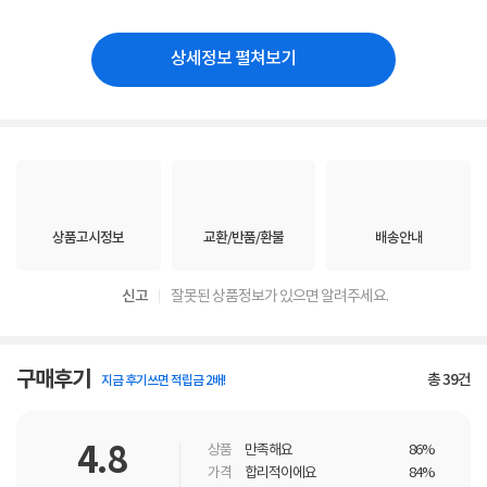
상세정보 펼쳐보기
상품고시정보
교환/반품/환불
배송안내
신고
잘못된 상품정보가 있으면 알려주세요.
구매후기
총
39
건
지금 후기쓰면 적립금 2배!
4.8
상품
만족해요
86%
가격
합리적이에요
84%