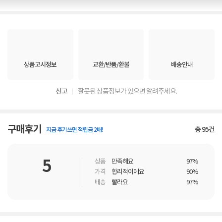
상품고시정보
교환/반품/환불
배송안내
신고
잘못된 상품정보가 있으면 알려주세요.
구매후기
총
95
건
지금 후기쓰면 적립금 2배!
5
상품
만족해요
97%
가격
합리적이에요
90%
배송
빨라요
97%