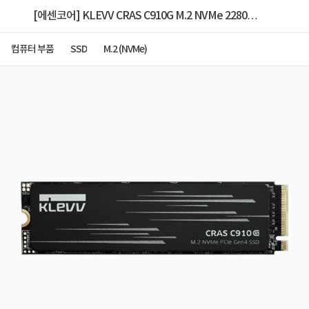
[에센코어] KLEVV CRAS C910G M.2 NVMe 2280
[500GB] 히트싱크 ▶ C910 후속모델 ◀
컴퓨터 부품
SSD
M.2 (NVMe)