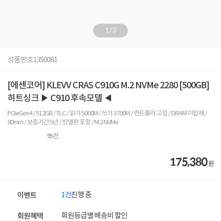
1
/
3
상품번호
1350081
[에센코어] KLEVV CRAS C910G M.2 NVMe 2280 [500GB]
히트싱크 ▶ C910 후속모델 ◀
PCIeGen4 / 512GB / TLC / 읽기 5000M / 쓰기 3700M / 컨트롤러 고정 / DRAM 미탑재 /
80mm / 보증기간 5년 / 방열판 포함 / M.2 NVMe
95
건
175,380
원
1건
진행 중
이벤트
회원등급별 배송비 할인
회원혜택