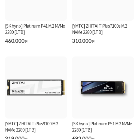
[SK hynix] Platinum P41 M.2 NVMe
[YMTC] ZHITAI TiPlus7100s M.2
2280 [1TB]
NVMe 2280 [1TB]
460,000
310,000
원
원
[YMTC] ZHITAI TiPlus9100 M.2
[SK hynix] Platinum P51 M.2 NVMe
NVMe 2280 [1TB]
2280 [1TB]
319,000
682,000