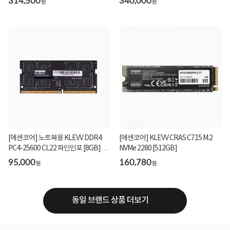
314,500
340,000
원
원
[에센코어] 노트북용 KLEVV DDR4
[에센코어] KLEVV CRAS C715 M.2
PC4-25600 CL22 파인인포 [8GB]
NVMe 2280 [512GB]
(3200)
95,000
160,780
원
원
동일 브랜드 상품 더보기