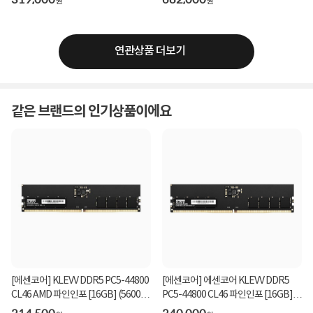
원
원
연관상품 더보기
같은 브랜드의 인기상품이에요
[에센코어] KLEVV DDR5 PC5-44800
[에센코어] 에센코어 KLEVV DDR5
CL46 AMD 파인인포 [16GB] (5600)
PC5-44800 CL46 파인인포 [16GB]
▶ 벌크◀
(5600)