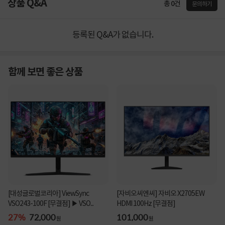
상품 Q&A
총 0건
문의하기
등록된 Q&A가 없습니다.
함께 보면 좋은 상품
[대성글로벌코리아] ViewSync
[자비오씨엔씨] 자비오 X2705EW
VSO243-100F [무결점] ▶ VSO...
HDMI 100Hz [무결점]
27%
72,000
101,000
원
원