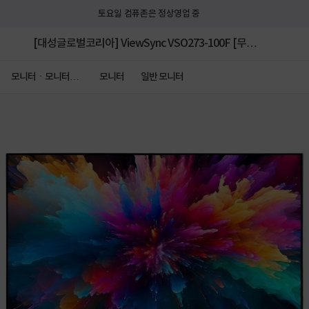
토요일 컴퓨존은 정상영업 중
[대성글로벌코리아] ViewSync VSO273-100F [무결
점] ▶ VSO273-100 후속 모델 ◀
모니터ㆍ모니터주
모니터
일반 모니터
변기기