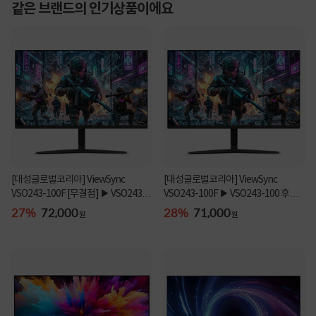
같은 브랜드의 인기상품이에요
[대성글로벌코리아] ViewSync
[대성글로벌코리아] ViewSync
VSO243-100F [무결점] ▶ VSO243-
VSO243-100F ▶ VSO243-100 후속
100 후속 모델 ◀
모델 ◀
27%
72,000
28%
71,000
원
원