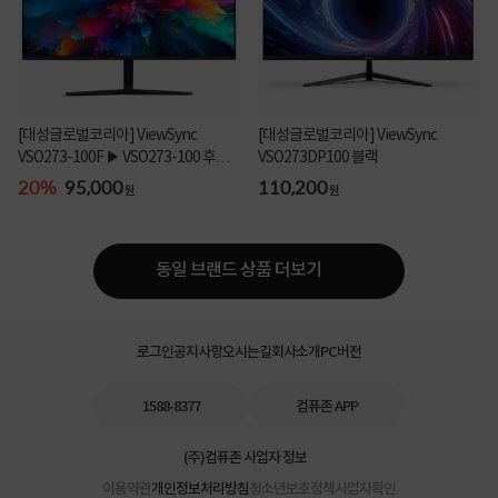
[대성글로벌코리아] ViewSync
[대성글로벌코리아] ViewSync
VSO273-100F ▶ VSO273-100 후속
VSO273DP100 블랙
모델 ◀
20%
95,000
110,200
원
원
동일 브랜드 상품 더보기
로그인
공지사항
오시는길
회사소개
PC버전
1588-8377
컴퓨존 APP
(주)컴퓨존 사업자 정보
이용약관
개인정보처리방침
청소년보호정책
사업자확인