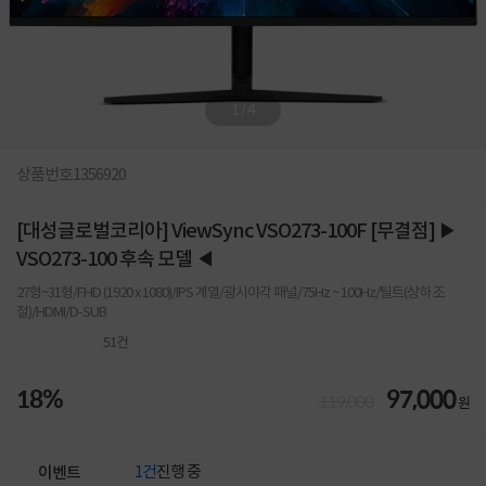
1
/
4
상품번호
1356920
[대성글로벌코리아] ViewSync VSO273-100F [무결점] ▶
VSO273-100 후속 모델 ◀
27형~31형/FHD (1920 x 1080)/IPS 계열/광시야각 패널/75Hz ~ 100Hz/틸트(상하 조
절)/HDMI/D-SUB
51
건
18%
97,000
119,000
원
1건
진행 중
이벤트