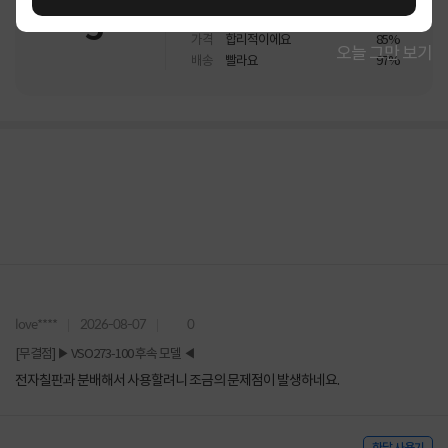
5
상품
만족해요
96%
가격
합리적이에요
85%
오늘 그만 보기
배송
빨라요
97%
love****
2026-08-07
0
[무결점] ▶ VSO273-100 후속 모델 ◀
전자칠판과 분배해서 사용할려니 조금의 문제점이 발생하네요.