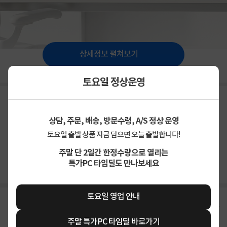
상세정보 펼쳐보기
토요일 정상운영
상담, 주문, 배송, 방문수령, A/S 정상 운영
토요일 출발 상품 지금 담으면 오늘 출발합니다!
상품고시정보
교환/반품/환불
배송안내
주말 단 2일간 한정수량으로 열리는
특가PC 타임딜도 만나보세요
신고
잘못된 상품정보가 있으면 알려주세요.
토요일 영업 안내
구매후기
총
51
건
지금 후기쓰면 적립금 2배!
주말 특가PC 타임딜 바로가기