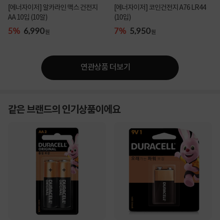
[에너자이저] 알카라인 맥스 건전지
[에너자이저] 코인건전지 A76 LR44
AA 10입 (10알)
(10입)
5%
6,990
7%
5,950
원
원
연관상품 더보기
같은 브랜드의 인기상품이에요