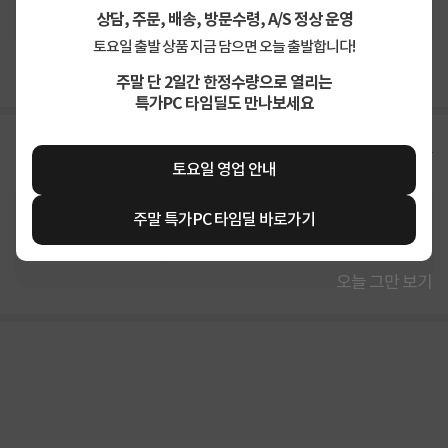
상품고시정보
교환/반품/환불
배송안내
상담, 주문, 배송, 방문수령, A/S 정상 운영
토요일 출발 상품 지금 담으면 오늘 출발합니다!
신고
잘못된 상품정보가 있으면 알려주세요.
주말 단 2일간 한정수량으로 열리는
특가PC 타임딜도 만나보세요
구매후기
총
504
건
지금 후기쓰면 적립금 2배!
토요일 영업 안내
4.9
상품
만족해요
92%
주말 특가PC 타임딜 바로가기
가격
합리적이에요
88%
배송
빨라요
92%
오늘 그만 보기