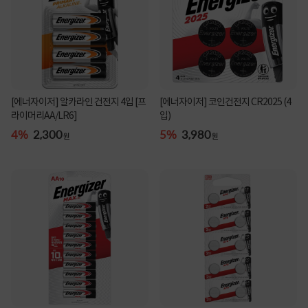
[에너자이저] 알카라인 건전지 4입 [프
[에너자이저] 코인건전지 CR2025 (4
라이머리AA/LR6]
입)
4%
2,300
5%
3,980
원
원