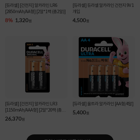
[듀라셀] [건전지] 알카라인 LR6
[듀라셀] 듀라셀 알카라인 건전지 9V 1
[2850mAh/AA형] [2알*1팩 (총2알)]
개입
8%
1,320
4,500
원
원
[듀라셀] [건전지] 알카라인 LR3
[듀라셀] 울트라 알카라인 [AA형/4알]
[1150mAh/AAA형] [2알*20팩 (총40
5,400
원
알)]
26,370
원