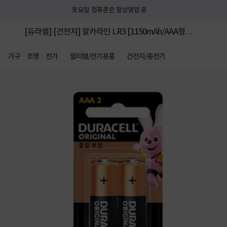
토요일 컴퓨존은 정상영업 중
[듀라셀] [건전지] 알카라인 LR3 [1150mAh/AAA형/2
알]
가구ㆍ조명ㆍ전기
멀티탭/전기용품
건전지/충전기